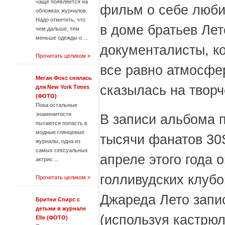
чаще появляется на
фильм о себе люби
обложках журналов.
Надо отметить, что
в доме братьев Ле
чем дальше, тем
меньше одежды о ...
документалисты, ко
Прочитать целиком »
все равно атмосфе
Меган Фокс снялась
сказылась на творч
для New York Times
(ФОТО)
Пока остальные
знаменитости
В записи альбома 
пытаются попасть в
модные глянцевые
тысячи фанатов 30
журналы, одна из
самых сексуальных
апреле этого года 
актрис ...
голливудских клубо
Прочитать целиком »
Джареда Лето запи
Бритни Спирс с
детьми в журнале
(используя кастрюл
Elle (ФОТО)