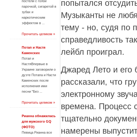
попытался отсудить
постели с голой
парочкой, сигаретой в
зубах и
Музыканты не любя
наркотическим
эффектом в ...
тему - но, судя по
Прочитать целиком »
справедливость та
Потап и Настя
лейбл проиграл.
Каменских
Потап и
НастяВпервые в
Джаред Лето и его
Украине заговорили о
дуэте Потапа и Насти
рассказали, что гр
Каменских после
исполнения ими
электронному звуча
песни "Без ...
Прочитать целиком »
времена. Процесс 
тщательно докумен
Рианна обнажилась
для мужского GQ
(ФОТО)
намерены выпустит
Певица Рианна все