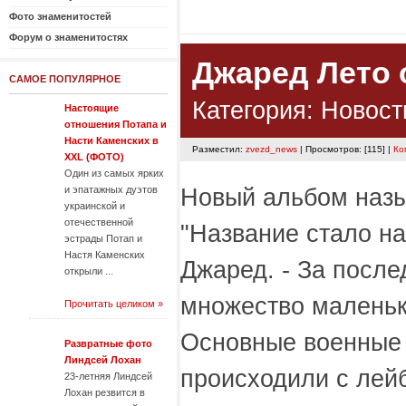
Фото знаменитостей
Форум о знаменитостях
Джаред Лето 
САМОЕ ПОПУЛЯРНОЕ
Категория:
Новост
Настоящие
отношения Потапа и
Насти Каменских в
Разместил:
zvezd_news
| Просмотров: [115] |
Ко
XXL (ФОТО)
Один из самых ярких
Новый альбом назыв
и эпатажных дуэтов
украинской и
отечественной
"Название стало на
эстрады Потап и
Настя Каменских
Джаред. - За посл
открыли ...
множество маленьк
Прочитать целиком »
Основные военные 
Развратные фото
Линдсей Лохан
происходили с лейб
23-летняя Линдсей
Лохан резвится в