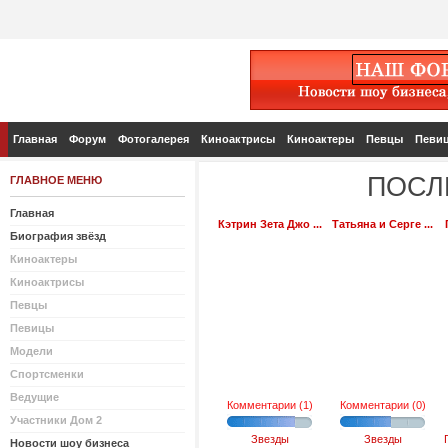
Главная
Форум
Фотогалерея
Киноактрисы
Киноактеры
Певцы
Певи
ПОСЛ
ГЛАВНОЕ МЕНЮ
Главная
Кэтрин Зета Джо ...
Татьяна и Серге ...
Биография звёзд
Киноактеры
Киноактрисы
Певцы
Певицы
Модели
Спортсменки
Ведущие
Комментарии (1)
Комментарии (0)
Участники Дом 2
Звезды
Звезды
Новости шоу бизнеса