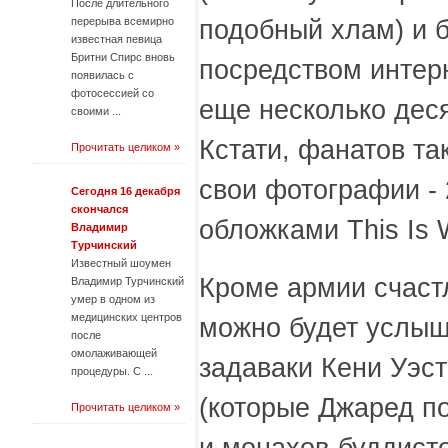
После длительного
подобный хлам) и б
перерыва всемирно
известная певица
Бритни Спирс вновь
посредством интер
появилась с
фотосессией со
еще несколько деся
своими ...
Кстати, фанатов т
Прочитать целиком »
свои фотографии - 
Сегодня 16 декабря
скончался
обложками This Is 
Владимир
Турчинский
Известный шоумен
Кроме армии счаст
Владимир Турчинский
умер в одном из
медицинских центров
можно будет услыш
после
омолаживающей
задаваки Кени Уэст
процедуры. С ...
(которые Джаред п
Прочитать целиком »
и монахов-буддисто