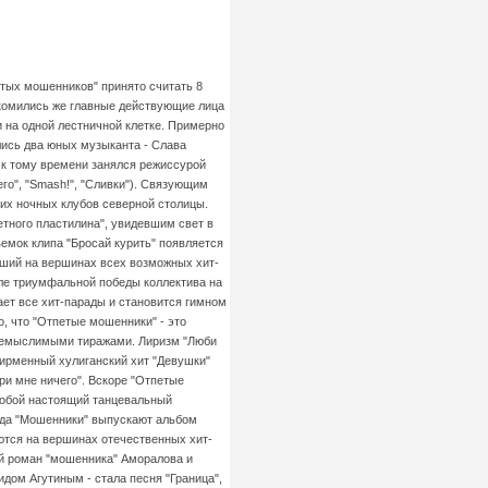
тых мошенников" принято считать 8
акомились же главные действующие лица
и на одной лестничной клетке. Примерно
лись два юных музыканта - Слава
, к тому времени занялся режиссурой
о", "Smash!", "Сливки"). Связующим
их ночных клубов северной столицы.
тного пластилина", увидевшим свет в
емок клипа "Бросай курить" появляется
авший на вершинах всех возможных хит-
ле триумфальной победы коллектива на
вает все хит-парады и становится гимном
, что "Отпетые мошенники" - это
я немыслимыми тиражами. Лиризм "Люби
 фирменный хулиганский хит "Девушки"
ри мне ничего". Вскоре "Отпетые
собой настоящий танцевальный
года "Мошенники" выпускают альбом
ваются на вершинах отечественных хит-
ый роман "мошенника" Аморалова и
дом Агутиным - стала песня "Граница",