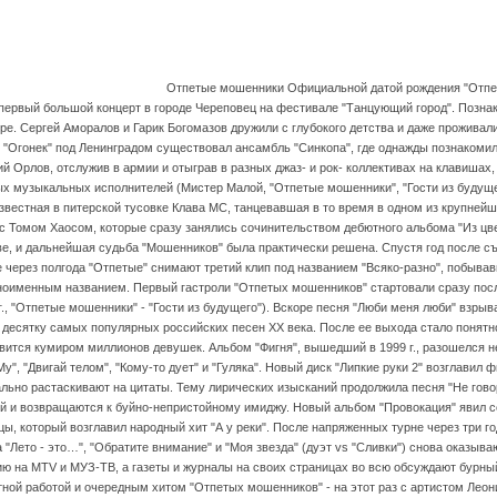
Отпетые мошенники
Официальной датой рождения "Отпе
ой первый большой концерт в городе Череповец на фестивале "Танцующий город". Позн
е. Сергей Аморалов и Гарик Богомазов дружили с глубокого детства и даже проживал
е "Огонек" под Ленинградом существовал ансамбль "Синкопа", где однажды познакоми
й Орлов, отслужив в армии и отыграв в разных джаз- и рок- коллективах на клавишах
 музыкальных исполнителей (Мистер Малой, "Отпетые мошенники", "Гости из будущег
вестная в питерской тусовке Клава МС, танцевавшая в то время в одном из крупнейш
с Томом Хаосом, которые сразу занялись сочинительством дебютного альбома "Из цве
ве, и дальнейшая судьба "Мошенников" была практически решена. Спустя год после съ
е через полгода "Отпетые" снимают третий клип под названием "Всяко-разно", побыв
дноименным названием. Первый гастроли "Отпетых мошенников" стартовали сразу пос
г., "Отпетые мошенники" - "Гости из будущего"). Вскоре песня "Люби меня люби" взры
десятку самых популярных российских песен ХХ века. После ее выхода стало понятно
овится кумиром миллионов девушек. Альбом "Фигня", вышедший в 1999 г., разошелс
", "Двигай телом", "Кому-то дует" и "Гуляка". Новый диск "Липкие руки 2" возглавил
ально растаскивают на цитаты. Тему лирических изысканий продолжила песня "Не гово
ой и возвращаются к буйно-непристойному имиджу. Новый альбом "Провокация" явил 
ы, который возглавил народный хит "А у реки". После напряженных турне через три 
а "Лето - это…", "Обратите внимание" и "Моя звезда" (дуэт vs "Сливки") снова оказы
ию на MTV и МУЗ-ТВ, а газеты и журналы на своих страницах во всю обсуждают бурн
ной работой и очередным хитом "Отпетых мошенников" - на этот раз с артистом Леони