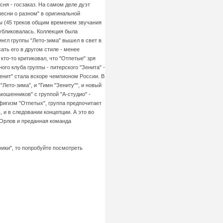
сня - госзаказ. На самом деле дуэт
есни о разном" в оригинальной
цы (45 треков общим временем звучания
публиковалась. Коллекция была
нгл группы "Лето-зима" вышел в свет в
ать его в другом стиле - менее
кто-то критиковал, что "Отпетые" зря
го клуба группы - питерского "Зенита" -
"Зенит" стала вскоре чемпионом России. В
Лето-зима", и "Гимн "Зениту"", и новый
мошенников" с группой "А-студио" -
игизм "Отпетых", группа предпочитает
 и в следовании концепции. А это во
 Орлов и преданная команда
ики", то попробуйте посмотреть