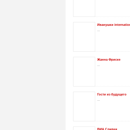
Иванушки internatio
...
Жанна Фриске
...
Гости из будущего
...
ВИА Сливки