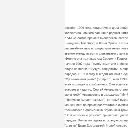
декабря 1996 года, когда группа дала св
коллектива намного раньше в родном Питер
в это же самое время в пионерском лагер
Зиннуров (Том Хаос) и Женя Орлов. Евгени
масштабных шоу и продюсированием новых
звеном между всеми музыкантами стала из
Именно она познакомила Сережу и Гарика 
начале 1997 года. Группу заметили в Моск
видео на песню "Я учусь танцевать". А ещ
парадов. В 1998 году выходит альбом с о
"Музыкальном ринге" (эфир от 3 мая 1999 
всех молодых и влюбленных. Она вошла в 
всерьез и надолго. Сергей Аморалов стан
меня люби" уравновесили разудалые "Му-Му
("Девушки бывают разные"), который букв
мошенники" на время расстаются с лирик
"расколбас" с фирменным звучанием троиц
"Всякие песни о разном". Три песни с диск
парадов. Клипы попадают в горячую ротац
"сливки" Даши Ермолаевой. Новой совмест