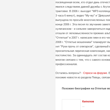
посвященная всем, кто отдал дань отечест
явился следствием давней дружбы с Агути
трактовке. В 2006 г. выходит "MP3-коллек
3 часа 6 минут), видео "Му-му" и "Девушк
выпущена по просьбе многочисленных покл
конце 2006 г. Эта песня по звучанию заме
хулиганском - и сильнее заморочиться над
отошли от легкомысленности прежних альбо
"Отпетые" в 2007 г. написали гимн в его ч
2008 г. "Отпетые мошенники" планируют вып
хит "Руки прочь от олигархов", сделанный
пронзительная лирическая композиция, на
постоянство. За одиннадцать лет состав к
многом связано с тем, что с самого осно
профессионалов.
Остались вопросы? -
Спроси на форуме
. 
похожие новости из раздела Певцы, связан
Похожие биографии на Отпетые м
Кипелов
...