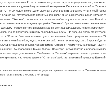
ву, отслужив в армии. Ее невероятная популярность даже породила мнение, что эта пе
ным и вылился в удачный музыкальный эксперимент. Песня вошла в альбом "Всякие п
ция" "Отпетых мошенников". Диск включил в себя все пять альбомов хулиганской трои
и", а также 130 фотографий из жизни "мошенников", многие из которых ранее нигде не 
онников "Отпетых", поскольку некоторые из альбомов уже стали раритетом. Новый си
тно отличается от всех предыдущих работ "Отпетых". Группа сознательно решила запис
 саундом. Реакция критики и поклонников на этот ход была довольно противоречивой - 
мов, кто-то превозносил группу за профессионализм. По просьбе любимого футбольно
есть. У "Отпетых" оказалась легкая рука - ликованию не было предела, когда команда 
устить новый альбом, над которым они работали в течение двух лет. В диск войдет и "
 в лучших традициях специфического юмора "Отпетых". Кроме того, на очереди - дуэт "
писанная С.Амораловым и Томом Хаосом. Несмотря на хулиганство и откровенный поф
оллектива ни разу не менялся. Стабильность "Отпетых" выражается и в создании хитов,
вания группы по настоящее время с "Отпетыми" работает известный продюсер Евгений
Если вы не нашли какие-то интересущие вас данные по знаменитости "Отпетые мошенн
ные так или иначе с жизнью этой звезды.
ошенники: