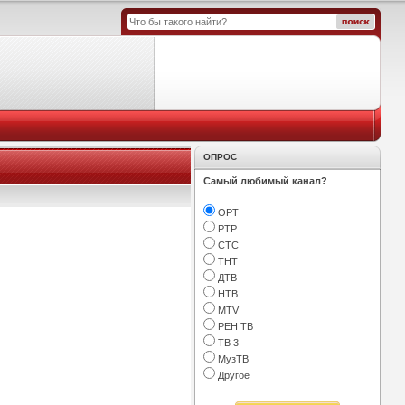
ОПРОС
Самый любимый канал?
ОРТ
РТР
СТС
ТНТ
ДТВ
НТВ
МТV
РЕН ТВ
ТВ 3
МузТВ
Другое