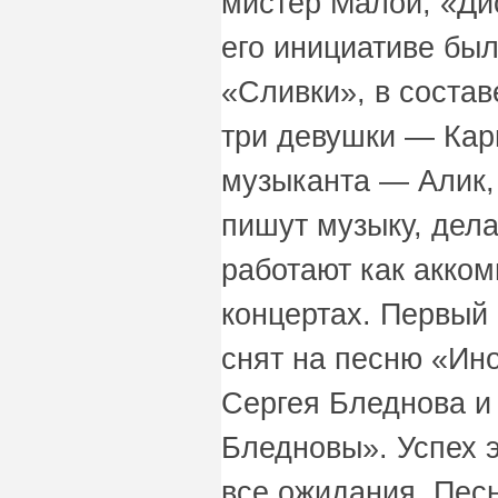
мистер Малой, «Ди
его инициативе бы
«Сливки», в состав
три девушки — Кар
музыканта — Алик,
пишут музыку, дел
работают как акко
концертах. Первый
снят на песню «Ин
Сергея Бледнова и
Бледновы». Успех 
все ожидания. Песн