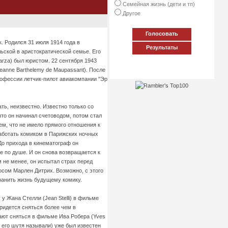
Семейная жизнь (дети и тп)
Другое
Голосовать
. Родился 31 июля 1914 года в
Результаты
льской в аристократической семье. Его
larza) был юристом. 22 сентября 1943
eanne Barthelemy de Maupassant). После
профессии летчик-пилот авиакомпании "Эр
ть, неизвестно. Известно только со
что он начинал счетоводом, потом стал
м, что не имело прямого отношения к
 работать комиком в Парижских ночных
 До прихода в кинематограф он
 по душе. И он снова возвращается к
м не менее, он испытал страх перед
осом Марлен Дитрих. Возможно, с этого
ранить жизнь будущему комику.
у Жана Стелли (Jean Stelli) в фильме
придется сняться более чем в
ают сняться в фильме Ива Робера (Yves
к его шутя называли) уже был известен