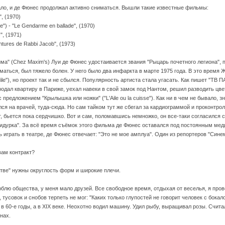
ало, и де Фюнес продолжал активно сниматься. Вышли такие известные фильмы:
, (1970)
) - "Le Gendarme en ballade", (1970)
", (1971)
tures de Rabbi Jacob", (1973)
има" (Chez Maxim's) Луи де Фюнес удостаивается звания "Рыцарь почетного легиона", 
маться, был тяжело болен. У него было два инфаркта в марте 1975 года. В это время
le"), но проект так и не сбылся. Популярность артиста стала угасать. Как пишет "ТВ П
родал квартиру в Париже, уехал навеки в свой замок под Нантом, решил разводить цве
 с предложением "Крылышка или ножки" ("L'Aile ou la cuisse"). Как ни в чем не бывало,
ался на врачей, туда-сюда. Но сам тайком тут же сбегал за кардиограммой и проконтро
т, бьется пока сердчишко. Вот и сам, поломавшись немножко, он все-таки согласился с
придурка". За всё время съёмок этого фильма де Фюнес оставался под постоянным ме
ь играть в театре, де Фюнес отвечает: "Это не мое амплуа". Один из репортеров "Сине
вам контракт?
стве" нужны округлость форм и широкие плечи.
юблю общества, у меня мало друзей. Все свободное время, отдыхая от веселья, я пров
тусовок и снобов терпеть не мог: "Каких только глупостей не говорит человек с бокал
е в 60-е годы, а в XIX веке. Неохотно водил машину. Удил рыбу, выращивал розы. Счи
нах.