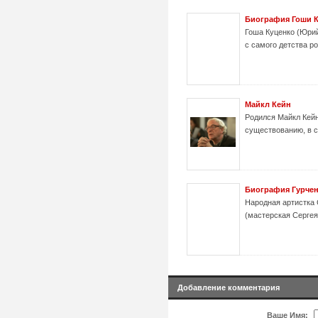
Биография Гоши К
Гоша Куценко (Юрий
с самого детства р
Майкл Кейн
Родился Майкл Кейн
существованию, в с
Биография Гурче
Народная артистка 
(мастерская Сергея 
Добавление комментария
Ваше Имя: