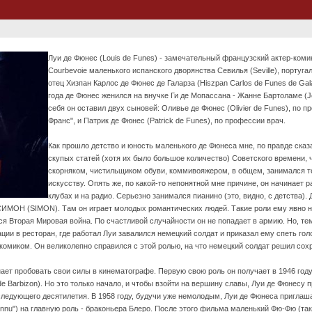
Луи де Фюнес (Louis de Funes) - замечательный французский актер-комик
Courbevoie маленького испанского дворянства Севилья (Seville), португа
отец Хизпан Карлос де Фюнес де Галарза (Hiszpan Carlos de Funes de Ga
года де Фюнес женился на внучке Ги де Мопассана - Жанне Бартоламе (J
себя он оставил двух сыновей: Оливье де Фюнес (Olivier de Funes), по 
Франс", и Патрик де Фюнес (Patrick de Funes), по профессии врач.
Как прошло детство и юность маленького де Фюнеса мне, по правде сказа
скупых статей (хотя их было большое количество) Советского времени, 
скорняком, чистильщиком обуви, коммивояжером, в общем, занимался те
искусству. Опять же, по какой-то непонятной мне причине, он начинает
клубах и на радио. Серьезно занимался пианино (это, видно, с детства).
ИМОН (SIMON). Там он играет молодых романтических людей. Такие роли ему явно не
ся Вторая Мировая война. По счастливой случайности он не попадает в армию. Но, те
ции в ресторан, где работал Луи завалился немецкий солдат и приказал ему спеть гол
комиком. Он великолепно справился с этой ролью, на что немецкий солдат решил сох
ет пробовать свои силы в кинематографе. Первую свою роль он получает в 1946 году 
de Barbizon). Но это только начало, и чтобы взойти на вершину славы, Луи де Фюнесу 
следующего десятилетия. В 1958 году, будучи уже немолодым, Луи де Фюнеса приглаш
i connu") на главную роль - браконьера Блеро. После этого фильма маленький Фю-Фю (та