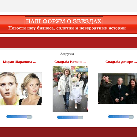
Загрузка...
Мария Шарапова ...
Свадьба Наташи ...
Свадьба дочери ...