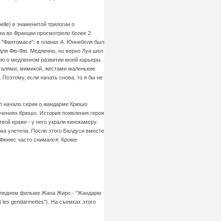
lle) в знаменитой трилогии о
льма во Франции просмотрело более 2
о "Фантомасе": в планах А. Юннебеля был
 для Фю-Фю. Медленно, но верно Луи шел
алею о медленном развитии моей карьеры.
талями, мимикой, жестами маленькие
 Поэтому, если начать снова, то я бы не
ил начало серии о жандарме Крюшо
лючениях Крюшо. История появления героя
твой кражи - у него украли кинокамеру.
чка улетела. После этого Балдуси вместе
 Фюнес часто снимался. Кроме
последнем фильме Жана Жиро - "Жандарм
les gendarmettes"). На съемках этого