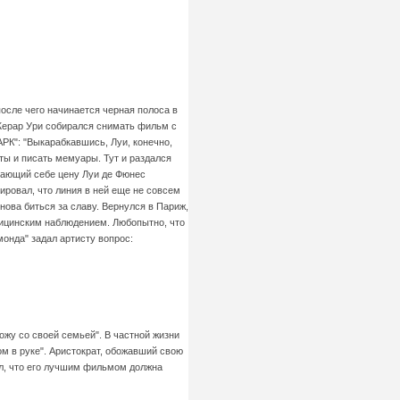
после чего начинается черная полоса в
 Жерар Ури собирался снимать фильм с
АРК": "Выкарабкавшись, Луи, конечно,
ты и писать мемуары. Тут и раздался
 знающий себе цену Луи де Фюнес
лировал, что линия в ней еще не совсем
нова биться за славу. Вернулся в Париж,
дицинским наблюдением. Любопытно, что
монда" задал артисту вопрос:
ожу со своей семьей". В частной жизни
ом в руке". Аристократ, обожавший свою
тал, что его лучшим фильмом должна