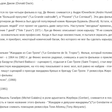
ьдом Даком (Donald Dack).
ается по три-четыри фильма в год. Де Фюнес снимается у Андре Юннебеля (Andre Hunebe
 "Большой прогулке" ("La Grande vadrouille"), и "Разине" ("Le Corniaud"). Эти два фи
ртнером де Фюнеса был другой популярный комик Франции Бурвиль (Bourvil). Кстати, 
роших людей" этот проект не удалось даже запустить. Наступили "звездные" времена
ие 7 дней" ("Tele 7 jours") 1971 г. Луи де Фюнес описывает свою карьеру: "Я не сож
 основательно мою профессию. Когда я был еще неизвестным, я пытался окрасить де
ом, я приобрел, некоторый комический багаж, без которого не мог бы сделать карьеру.
фильме "Жандарм из Сан-Тропе" ("Le Gendarme de St. Tropez"). Фильм, который полож
ь лет - с 1964 по 1982 гг. де Фюнес многих радовал, снявшись в шести фильмах о прик
 Балдучи (Richard Balducci - сценарист), отдыхая в Сан-Тропе (Saint Tropez), стал жер
местную жандармерию, на что ему показывают в окно: мол, всё равно не найдем - пти
) пишут сценарий о приходе жандарма Крюшо в бригаду Сан-Тропе. У режиссёра Жиро
е фильмы:
ces", (1966)
(1981)
и Мишель Галабрю (Michel Galabru) в роли адъютанта Жербера (Gerber), снимается в 
есть и такое название этого фильма - "Жандарм и девушки-жандармы")("Le Gendarme et 
фильм снимать помощник режиссёра Тони Абоянц (Tony Aboyantz).