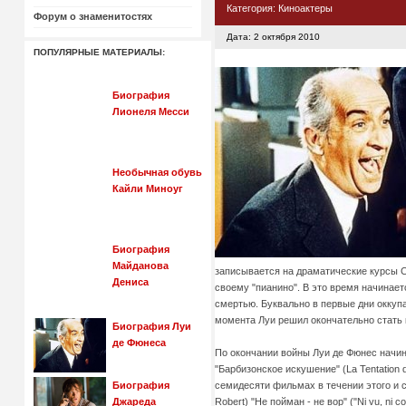
Категория:
Киноактеры
Форум о знаменитостях
Дата: 2 октября 2010
ПОПУЛЯРНЫЕ МАТЕРИАЛЫ:
Биография
Лионеля Месси
Необычная обувь
Кайли Миноуг
Биография
Майданова
записывается на драматические курсы С
Дениса
своему "пианино". В это время начинает
смертью. Буквально в первые дни оккупа
момента Луи решил окончательно стать 
Биография Луи
де Фюнеса
По окончании войны Луи де Фюнес начина
"Барбизонское искушение" (La Tentation 
семидесяти фильмах в течении этого и 
Биография
Robert) "Не пойман - не вор" ("Ni vu, n
Джареда