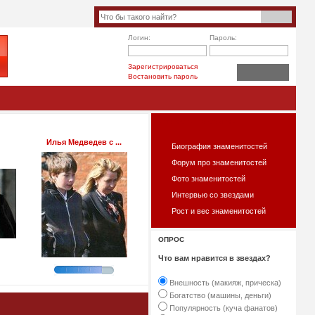
Логин:
Пароль:
Зарегистрироваться
Востановить пароль
ЧТО ЕСТЬ НА САЙТЕ?
Илья Медведев с ...
Биография знаменитостей
Форум про знаменитостей
Фото знаменитостей
Интервью со звездами
Рост и вес знаменитостей
ОПРОС
Что вам нравится в звездах?
Внешность (макияж, прическа)
Богатство (машины, деньги)
Популярность (куча фанатов)