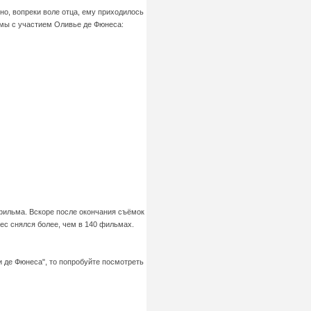
но, вопреки воле отца, ему приходилось
льмы с участием Оливье де Фюнеса:
 фильма. Вскоре после окончания съёмок
нес снялся более, чем в 140 фильмах.
и де Фюнеса", то попробуйте посмотреть