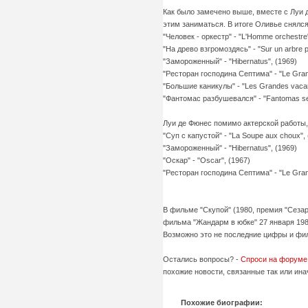
Как было замечено выше, вместе с Луи д
этим заниматься. В итоге Оливье снялся
"Человек - оркестр" - "L'Homme orchestre"
"На древо взгромоздясь" - "Sur un arbre p
"Замороженный" - "Hibernatus", (1969)
"Ресторан господина Септима" - "Le Grand
"Большие каникулы" - "Les Grandes vacan
"Фантомас разбушевался" - "Fantomas se 
Луи де Фюнес помимо актерской работы,
"Суп с капустой" - "La Soupe aux choux", 
"Замороженный" - "Hibernatus", (1969)
"Оскар" - "Oscar", (1967)
"Ресторан господина Септима" - "Le Grand
В фильме "Скупой" (1980, премия "Сезар
фильма "Жандарм в юбке" 27 января 1983
Возможно это не последние цифры и фил
Остались вопросы? -
Спроси на форуме
похожие новости, связанные так или ина
Похожие биографии: