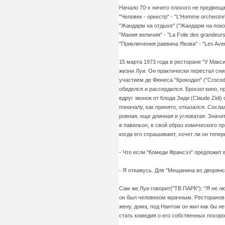
Начало 70-х ничего плохого не предвещ
"Человек - оркестр" - "L'Homme orchestre"
"Жандарм на отдыхе" ("Жандарм на покое"
"Мания величия" - "La Folie des grandeurs
"Приключения раввина Якова" - "Les Aven
15 марта 1973 года в ресторане "У Макс
жизни Луи. Он практически перестал сни
участием де Фюнеса "Крокодил" ("Crocodi
обиделся и рассердился. Бросил кино, п
вдруг звонок от Клода Зиди (Claude Zidi)
поначалу, как принято, отказался. Сосл
ровная, еще длинная и угловатая. Значи
в павильон, в свой образ комического 
когда его спрашивают, хочет ли он тепер
- Что если "Комеди Франсэз" предложит 
- Я откажусь. Для "Мещанина во дворян
Сам же Луи говорит("ТВ ПАРК"): "Я не л
он был человеком мрачным. Ресторанов, 
жену, дома, под Нантом он жил как бы н
стать комедия о его собственных похоро