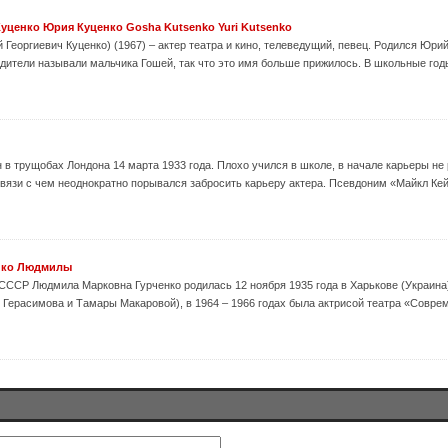
уценко Юрия Куценко Gosha Kutsenko Yuri Kutsenko
 Георгиевич Куценко) (1967) – актер театра и кино, телеведущий, певец. Родился Юрий
одители называли мальчика Гошей, так что это имя больше прижилось. В школьные годы
 в трущобах Лондона 14 марта 1933 года. Плохо учился в школе, в начале карьеры не 
вязи с чем неоднократно порывался забросить карьеру актера. Псевдоним «Майкл Кей
нко Людмилы
СССР Людмила Марковна Гурченко родилась 12 ноября 1935 года в Харькове (Украина)
Герасимова и Тамары Макаровой), в 1964 – 1966 годах была актрисой театра «Современ