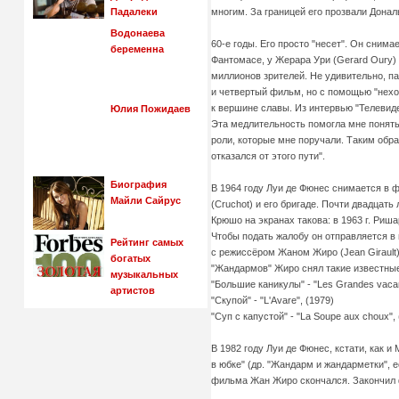
многим. За границей его прозвали Донал
Падалеки
Водонаева
60-е годы. Его просто "несет". Он сним
беременна
Фантомасе, у Жерара Ури (Gerard Oury) в
миллионов зрителей. Не удивительно, па
и четвертый фильм, но с помощью "нехо
к вершине славы. Из интервью "Телевиден
Юлия Пожидаев
Эта медлительность помогла мне понять
роли, которые мне поручали. Таким образ
отказался от этого пути".
Биография
В 1964 году Луи де Фюнес снимается в 
Майли Сайрус
(Cruchot) и его бригаде. Почти двадцат
Крюшо на экранах такова: в 1963 г. Ришар
Чтобы подать жалобу он отправляется в 
Рейтинг самых
с режиссёром Жаном Жиро (Jean Girault
богатых
"Жандармов" Жиро снял такие известны
музыкальных
"Большие каникулы" - "Les Grandes vacan
артистов
"Скупой" - "L'Avare", (1979)
"Суп с капустой" - "La Soupe aux choux", 
В 1982 году Луи де Фюнес, кстати, как 
в юбке" (др. "Жандарм и жандарметки", 
фильма Жан Жиро скончался. Закончил 