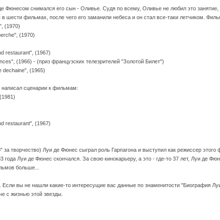
е Фюнесом снимался его сын - Оливье. Судя по всему, Оливье не любил это занятие, 
 в шести фильмах, после чего его заманили небеса и он стал все-таки летчиком. Фи
, (1970)
erche", (1970)
 restaurant", (1967)
ces", (1966) - (приз французских телезрителей "Золотой Билет")
dechaine", (1965)
 написал сценарии к фильмам:
(1981)
 restaurant", (1967)
" за творчество) Луи де Фюнес сыграл роль Гарпагона и выступил как режиссер этого
 года Луи де Фюнес скончался. За свою кинокарьеру, а это - где-то 37 лет, Луи де Фю
ьмов больше...
. Если вы не нашли какие-то интересущие вас данные по знаменитости "Биография Лу
че с жизнью этой звезды.