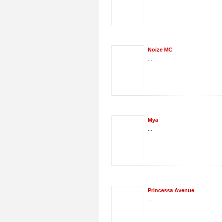
Noize MC
...
Mya
...
Princessa Avenue
...