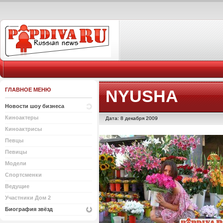
ГЛАВНОЕ МЕНЮ
NYUSHA
Новости шоу бизнеса
Киноактеры
Дата: 8 декабря 2009
Киноактрисы
Певцы
Певицы
Модели
Спортсменки
Ведущие
Участники Дом 2
Биография звёзд