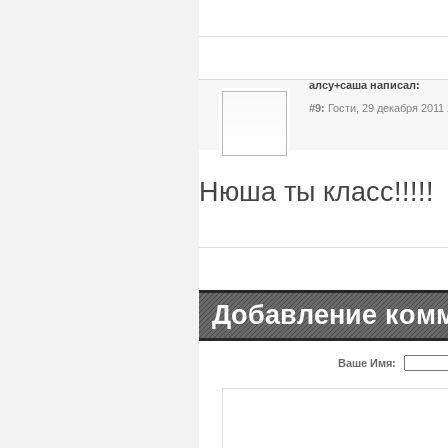
алсу+саша написал:
#9:
Гости, 29 декабря 2011 
Нюша ты класс!!!!!
Добавление ком
Ваше Имя: