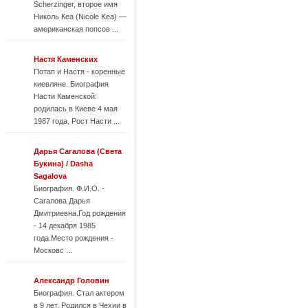
Scherzinger, второе имя
Николь Кеа (Nicole Kea) —
американская попсов ...
Настя Каменских
Потап и Настя - коренные
киевляне. Биография
Насти Каменской:
родилась в Киеве 4 мая
1987 года. Рост Насти ...
Дарья Сагалова (Света
Букина) / Dasha
Sagalova
Биография. Ф.И.О. -
Сагалова Дарья
Дмитриевна.Год рождения
- 14 декабря 1985
года.Место рождения -
Московс ...
Александр Головин
Биография. Стал актером
в 9 лет. Родился в Чехии в