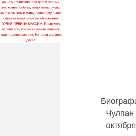
даша мельникова
,
вес дарьи черных
,
вес ксении собчак
,
голая алла гришко
,
смотреть голую машу васнецову
,
настя
сиваева голая
,
максим обнаженная
,
ГОЛАЯ ПЕВИЦА МАКСИМ
,
Голая Алла
из универа
,
прическа лаймы вайкуле
,
надя грановская вес
,
Наталья варвина
досье
,
Биограф
Чулпан
октября