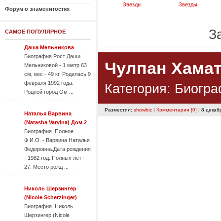
Звезды
Звезды
Форум о знаменитостях
За
САМОЕ ПОПУЛЯРНОЕ
Даша Мельникова
Биография.Рост Даши
Чулпан Хама
Мельниковой - 1 метр 63
см, вес - 49 кг. Родилась 9
февраля 1992 года.
Категория:
Биогра
Родной город Ом ...
Разместил:
showbiz
|
Комментарии [0]
| 8 декаб
Наталья Варвина
(Natasha Varvina) Дом 2
Биография. Полное
Ф.И.О. - Варвина Наталья
Федоровна.Дата рождения
- 1982 год. Полных лет -
27. Место рожд ...
Николь Шерзингер
(Nicole Scherzinger)
Биография. Николь
Шерзингер (Nicole