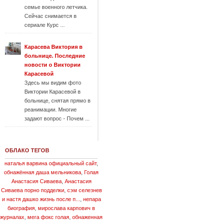
семье военного летчика.
Сейчас снимается в
сериале Курс ...
Карасева Виктория в
больнице. Последние
новости о Виктории
Карасевой
Здесь мы видим фото
Виктории Карасевой в
больнице, снятая прямо в
реанимации. Многие
задают вопрос - Почем ...
ОБЛАКО ТЕГОВ
наталья варвина официальный сайт
,
обнажённая даша мельникова
,
Голая
Анастасия Сиваева
,
Анастасия
Сиваева порно подделки
,
сэм селезнев
и настя дашко жизнь после п...
,
непара
биография
,
мирослава карпович в
журналах
,
мега фокс голая
,
обнаженная