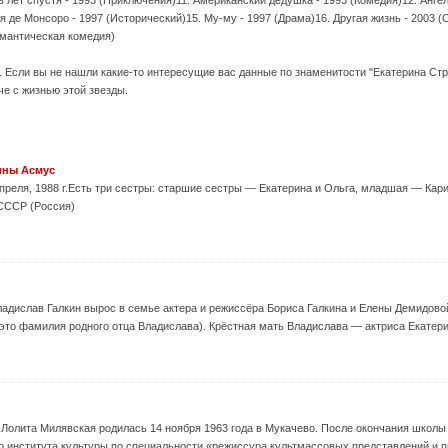
я де Монсоро - 1997 (Исторический)15. Му-му - 1997 (Драма)16. Другая жизнь - 2003 (
омантическая комедия)
. Если вы не нашли какие-то интересущие вас данные по знаменитости "Екатерина Ст
че с жизнью этой звезды.
ины Асмус
апреля, 1988 г.Есть три сестры: старшие сестры — Екатерина и Ольга, младшая — Кари
 СССР (Россия)
адислав Галкин вырос в семье актера и режиссёра Бориса Галкина и Елены Демидов
то фамилия родного отца Владислава). Крёстная мать Владислава — актриса Екатерин
Лолита Милявская родилась 14 ноября 1963 года в Мукачево. После окончания школы
 института культуры по специальности «режиссура культмассовых представлений и праз