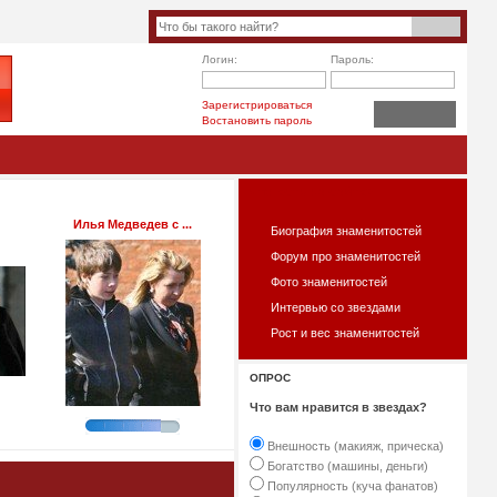
Логин:
Пароль:
Зарегистрироваться
Востановить пароль
ЧТО ЕСТЬ НА САЙТЕ?
Илья Медведев с ...
Биография знаменитостей
Форум про знаменитостей
Фото знаменитостей
Интервью со звездами
Рост и вес знаменитостей
ОПРОС
Что вам нравится в звездах?
Внешность (макияж, прическа)
Богатство (машины, деньги)
Популярность (куча фанатов)