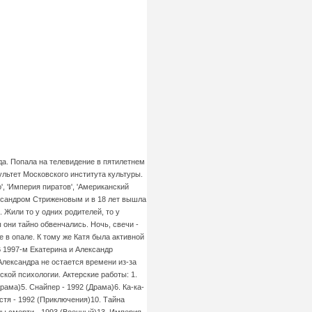
да. Попала на телевидение в пятилетнем
льтет Московского института культуры.
', 'Империя пиратов', 'Американский
лександром Стриженовым и в 18 лет вышла
 Жили то у одних родителей, то у
 они тайно обвенчались. Ночь, свечи -
 в опале. К тому же Катя была активной
 1997-м Екатерина и Александр
Александра не остается времени из-за
еской психологии.
Актерские работы:
1.
рама)5. Снайпер - 1992 (Драма)6. Ка-ка-
устя - 1992 (Приключения)10. Тайна
лы смерти - 1993 (Военный)13. Империя