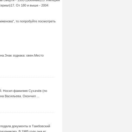
Сериал)17. От 180 и выше - 2004
риженова", то попробуйте посмотреть
на.Знак зодиака: овен.Место
ой. Носил фамилию Сухачёв (по
а Васильева. Окончил ...
 подала документы в Тамбовский
дников». В 1985 году она ег ...