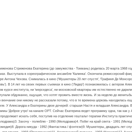
иженова Стриженова Екатерина (до замужества - Токмань) родилась 20 марта 1968 го
ммах. Выступала в хореографическом ансамбле 'Калинка'. Окончила режиссерский факу
ре Антона Чехова. Снималась в кино ('Мушкетеры 20 лет спустя', 'Графиня Де Монсоро
ковь'). В 14 лет на своих первых съемках в кино ('Лидер') познакомилась с актером А
м курсе института, ни 'мерседеса', ни московской квартиры им естественно не дарили.
ступали обдуманно, ощущая, что хотят прожить вместе жизнь. И за неделю до женитьбы
 венчание они никому не рассказали потому, что в те времена церковь находилась еще
мле. У Александра и Екатерины двое дочерей: старшая Настя и младшая Александра. В
ы 'Доброе утро' на канале ОРТ. Сейчас Екатерина ведет программу одна, так как у 
продолжает искать себя, поступив на отделение гештальт-терапии Института практич
елодрама)3. Захочу - полюблю - 1990 (Мелодрама)4. Побег на край света - 1991 (Мелод
Комедия)8. Дорога никуда - 1992 (Фантастика / фэнтези)9. Мушкетеры, двадцать лет сп
 лет спустя - 1993 (Приключения)11. Американский дедушка - 1993 (Комедия)12. Анге