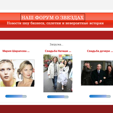
Загрузка...
Мария Шарапова ...
Свадьба Наташи ...
Свадьба дочери ...