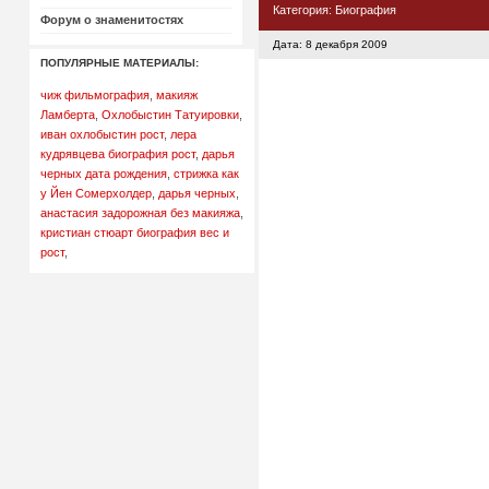
Категория:
Биография
Форум о знаменитостях
Дата: 8 декабря 2009
ПОПУЛЯРНЫЕ МАТЕРИАЛЫ:
чиж фильмография
,
макияж
Ламберта
,
Охлобыстин Татуировки
,
иван охлобыстин рост
,
лера
кудрявцева биография рост
,
дарья
черных дата рождения
,
стрижка как
у Йен Сомерхолдер
,
дарья черных
,
анастасия задорожная без макияжа
,
кристиан стюарт биография вес и
рост
,