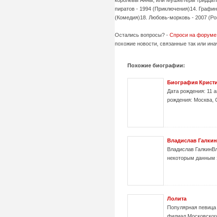
пиратов - 1994 (Приключения)14. Графин
(Комедия)18. Любовь-морковь - 2007 (Р
Остались вопросы? -
Спроси на форуме
похожие новости, связанные так или ина
Похожие биографии:
Биография Крист
Дата рождения: 11 
рождения: Москва,
Владислав Галкин
Владислав ГалкинВл
некоторым данным э
Лолита
Популярная певица 
филиал Московского