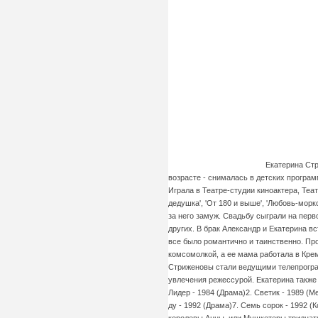
Екатерина Стр
возрасте - снималась в детских програ
Играла в Театре-студии киноактера, Теат
дедушка', 'От 180 и выше', 'Любовь-мор
за него замуж. Свадьбу сыграли на перво
других. В брак Александр и Екатерина в
все было романтично и таинственно. Про
комсомолкой, а ее мама работала в Кре
Стриженовы стали ведущими телепрограмм
увлечения режессурой. Екатерина также 
Лидер - 1984 (Драма)2. Светик - 1989 (М
ду - 1992 (Драма)7. Семь сорок - 1992 (
королевы Анны, или Мушкетеры тридцать