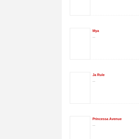
Mya
...
Ja Rule
...
Princessa Avenue
...