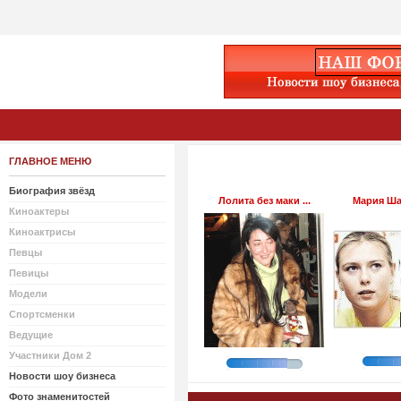
ГЛАВНОЕ МЕНЮ
Биография звёзд
Лолита без маки ...
Мария Шар
Киноактеры
Киноактрисы
Певцы
Певицы
Модели
Спортсменки
Ведущие
Участники Дом 2
Новости шоу бизнеса
Фото знаменитостей