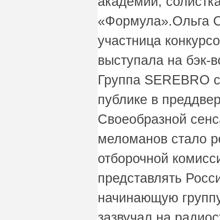
академии, солистк
«Формула».Ольга Се
участница конкурсо
выступала на бэк-в
Группа SEREBRO с
публике в преддве
Своеобразной сенс
меломанов стало р
отборочной комисси
представлять Росс
начинающую группу
зазвучал на радиос