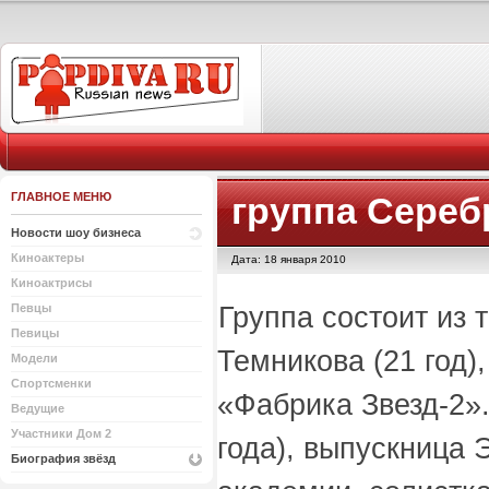
ГЛАВНОЕ МЕНЮ
группа Сереб
Новости шоу бизнеса
Киноактеры
Дата: 18 января 2010
Киноактрисы
Группа состоит из 
Певцы
Певицы
Темникова (21 год)
Модели
Спортсменки
«Фабрика Звезд-2»
Ведущие
Участники Дом 2
года), выпускница
Биография звёзд