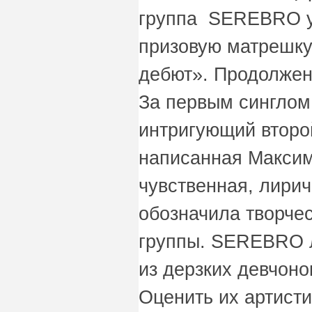
группа SEREBRO у
призовую матрешку
дебют». Продолжен
За первым синглом
интригующий второ
написанная Макси
чувственная, лири
обозначила творче
группы. SEREBRO 
из дерзких девчоно
Оценить их артист