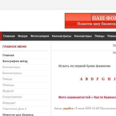
Главная
Форум
Фотогалерея
Киноактрисы
Киноактеры
Певцы
Певи
П
ГЛАВНОЕ МЕНЮ
П
Главная
Биография звёзд
Искать по первой букве фамилии
Киноактеры
Киноактрисы
A
B
D
F
G
H
J
Певцы
Певицы
Модели
Спортсменки
Фото знаменитостей
»
Настя Каменс
Ведущие
Автор:
popdiva
| 8 июля 2009 16:49| Просмотров
Участники Дом 2
Новости шоу бизнеса