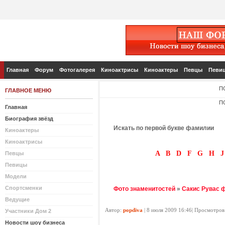
Главная
Форум
Фотогалерея
Киноактрисы
Киноактеры
Певцы
Певи
П
ГЛАВНОЕ МЕНЮ
П
Главная
Биография звёзд
Искать по первой букве фамилии
Киноактеры
Киноактрисы
A
B
D
F
G
H
J
Певцы
Певицы
Модели
Спортсменки
Фото знаменитостей
»
Сакис Рувас 
Ведущие
Автор:
popdiva
| 8 июля 2009 16:46| Просмотров
Участники Дом 2
Новости шоу бизнеса