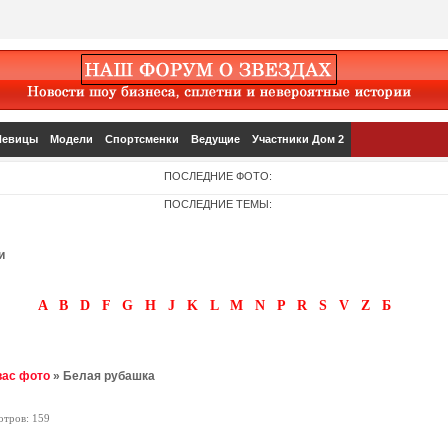
Певицы
Модели
Спортсменки
Ведущие
Участники Дом 2
ПОСЛЕДНИЕ ФОТО:
ПОСЛЕДНИЕ ТЕМЫ:
и
A
B
D
F
G
H
J
K
L
M
N
P
R
S
V
Z
Б
вас фото
» Белая рубашка
отров: 159