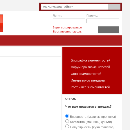
Логин:
Пароль:
Зарегистрироваться
Востановить пароль
ЧТО ЕСТЬ НА САЙТЕ?
Биография знаменитостей
Форум про знаменитостей
Фото знаменитостей
Интервью со звездами
Рост и вес знаменитостей
ОПРОС
Что вам нравится в звездах?
Внешность (макияж, прическа)
Богатство (машины, деньги)
Популярность (куча фанатов)