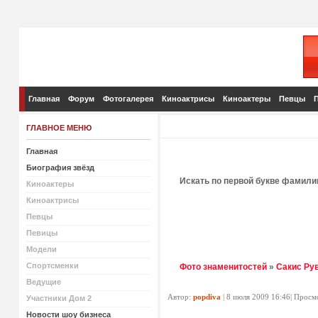
Главная
Форум
Фотогалерея
Киноактрисы
Киноактеры
Певцы
ГЛАВНОЕ МЕНЮ
Главная
Биография звёзд
Искать по первой букве фамили
Киноактеры
Киноактрисы
Певцы
Певицы
Модели
Спортсменки
Фото знаменитостей
»
Сакис Ру
Ведущие
Автор:
popdiva
| 8 июля 2009 16:46| Просм
Участники Дом 2
Новости шоу бизнеса