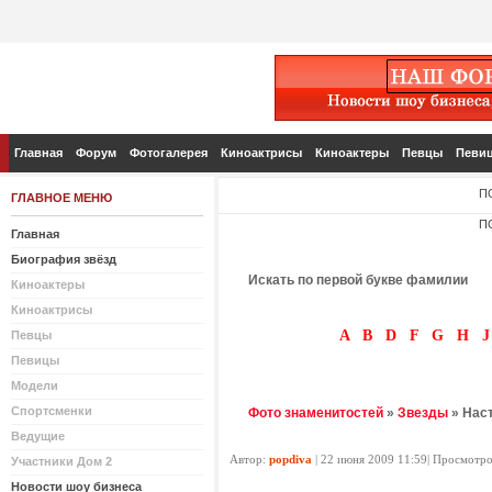
Главная
Форум
Фотогалерея
Киноактрисы
Киноактеры
Певцы
Певи
П
ГЛАВНОЕ МЕНЮ
П
Главная
Биография звёзд
Искать по первой букве фамилии
Киноактеры
Киноактрисы
A
B
D
F
G
H
J
Певцы
Певицы
Модели
Спортсменки
Фото знаменитостей
»
Звезды
» Наст
Ведущие
Автор:
popdiva
| 22 июня 2009 11:59| Просмотро
Участники Дом 2
Новости шоу бизнеса