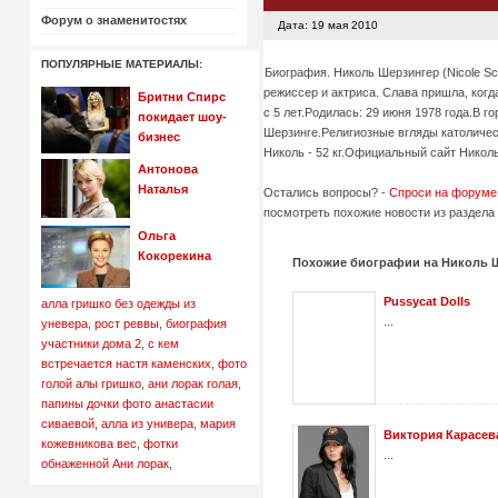
Форум о знаменитостях
Дата: 19 мая 2010
ПОПУЛЯРНЫЕ МАТЕРИАЛЫ:
Биография. Николь Шерзингер (Nicole Sc
режиссер и актриса. Слава пришла, когд
Бритни Спирс
с 5 лет.Родилась: 29 июня 1978 года.В 
покидает шоу-
Шерзинге.Религиозные вгляды католичес
бизнес
Николь - 52 кг.Официальный сайт Нико
Антонова
Наталья
Остались вопросы? -
Спроси на форуме
посмотреть похожие новости из раздела 
Ольга
Кокорекина
Похожие биографии на Николь Ше
Pussycat Dolls
алла гришко без одежды из
...
уневера
,
рост реввы
,
биография
участники дома 2
,
с кем
встречается настя каменских
,
фото
голой алы гришко
,
ани лорак голая
,
папины дочки фото анастасии
сиваевой
,
алла из универа
,
мария
Виктория Карасев
кожевникова вес
,
фотки
...
обнаженной Ани лорак
,