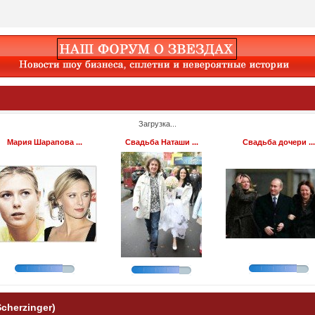
Загрузка...
Мария Шарапова ...
Свадьба Наташи ...
Свадьба дочери ...
cherzinger)