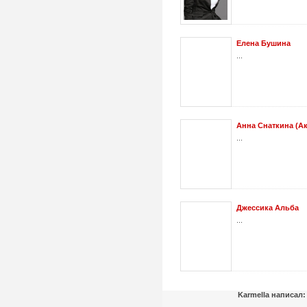
Елена Бушина
...
Анна Снаткина (Ак
...
Джессика Альба
...
Karmella написал: