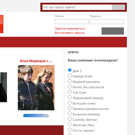
Логин:
Пароль:
Зарегистрироваться
Востановить пароль
ОПРОС
Ваша любимая телепередача?
Илья Медведев с ...
Дом 2
Камеди Клаб
Модный приговор
Битва Экстрасенсов
Top Gear
Ледниковый период
Большие гонки
Прожекторперисхилтон
Большая разница
Comedy Woman
Женская Лига
Пусть говорят