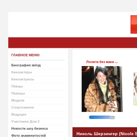
ГЛАВНОЕ МЕНЮ
Лолита без маки ...
Биография звёзд
Киноактеры
Киноактрисы
Певцы
Певицы
Модели
Спортсменки
Ведущие
Участники Дом 2
Новости шоу бизнеса
Николь Шерзингер (Nicole S
Фото знаменитостей