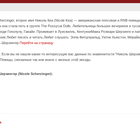
herzinger, второе имя Николь Кеа (Nicole Kea) — американская попсовая и RNB певица
а она стала петь в группе The Pussycat Dolls. Любительница больших вечеринок и тусо
городе Гонолулу, Гавайи. Проживает в Луисвилль, КентуккиМама Розмари Шерзинге и па
кие.Любит писать и читать.Любит слушать: Элла Фитцгеральд, Уитни Хьюстон, Мерайа 
ль Шерзингер
Перейти на страницу
. Если вы не нашли какие-то интересущие вас данные по знаменитости "Николь Шерзинг
Певицы, связанные так или иначе с жизнью этой звезды.
рзингер (Nicole Scherzinger):
а