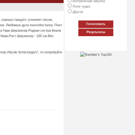
Контрольная закупка
Поле чудес
Другое
, хорошо танцует, сочиняет песни,
Голосовать
вок. Любимые духи moschino funny. Поет
па Гари Шерзингер.Родная сестра Кеала
Результаты
Кери.Рост Шерзингер - 165 см.Вес
ер (Nicole Scherzinger)", то попробуйте