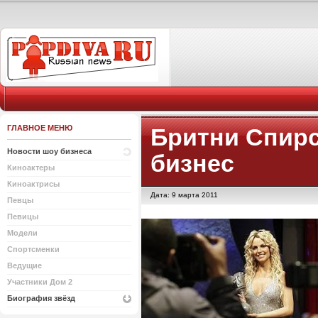
ГЛАВНОЕ МЕНЮ
Бритни Спирс
Новости шоу бизнеса
бизнес
Киноактеры
Киноактрисы
Дата: 9 марта 2011
Певцы
Певицы
Модели
Спортсменки
Ведущие
Участники Дом 2
Биография звёзд