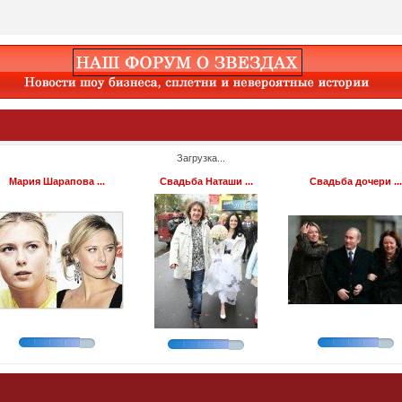
Загрузка...
Мария Шарапова ...
Свадьба Наташи ...
Свадьба дочери ...