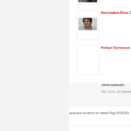
Биография Йена 
...
Роберт Паттинсон
...
лиля написал:
#1:
Гости, 30 января
ахахаха на фото не Никки Рид XDXDXD