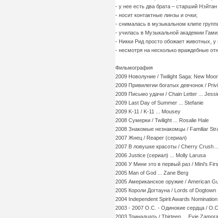
- у нее есть два брата – старший Нэйта
- носит контактные линзы и очки;
- снималась в музыкальном клипе группы S
- училась в Музыкальной академии Гамильт
- Никки Рид просто обожает животных, у
- несмотря на несколько враждебные от
Фильмография
2009 Новолуние / Twilight Saga: New Moon,
2009 Привилегии богатых девчонок / Privil
2009 Письмо удачи / Chain Letter ... Jess
2009 Last Day of Summer ... Stefanie
2009 K-11 / K-11 ... Mousey
2008 Сумерки / Twilight ... Rosalie Hale
2008 Знакомые незнакомцы / Familiar Stran
2007 Жнец / Reaper (сериал)
2007 В ловушке красоты / Cherry Crush ..
2006 Justice (сериал) ... Molly Larusa
2006 У Мини это в первый раз / Mini's First
2005 Man of God ... Zane Berg
2005 Американское оружие / American Gun 
2005 Короли Догтауна / Lords of Dogtown .
2004 Independent Spirit Awards Nominatio
2003 - 2007 О.С. - Одинокие сердца / O.C.
2003 Тринадцать / Thirteen ... Evie Zamor