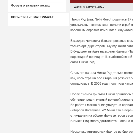
Форум о знаменитостях
Дата: 4 августа 2010
ПОПУЛЯРНЫЕ МАТЕРИАЛЫ:
Никки Рид (лат. Nikki Reed) родилась 
увлекалась чтением книг, нежели игрой 
коренным образом изменился, случались 
В каждого человека бывают роковые мом
только арт-директором. Мужде ними завя
В будущем выйдет на экраны фильм «Три
переходной период от беззаботной юной
сама Никки Рид.
С самого начала Никки Рид только помог
как, несмотря на все старания режиссер
согласилась. В 2003 году получила нагр
После съемок фильма Никки пришлось сн
обучение, решительный волевой характе
Ее работы можно было увидеть в сериал
(«Короли Догтауна», «У Мини это в перв
отличается на общем фоне актеров сво
В Никки Рид много достоинств – она не
Несколько интересных фактов из биогра