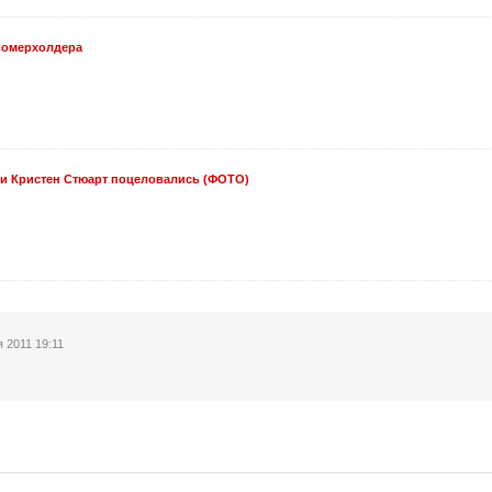
Сомерхолдера
 и Кристен Стюарт поцеловались (ФОТО)
 2011 19:11