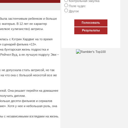
Контрольная закупка
Поле чудес
Другое
и была застенчивым ребенком и больше
Голосовать
с матерью. В 12 лет ее характер
мелкое хулиганство) актрисы.
Результаты
лась с Кэтрин Хардвиг на то время
ли сценарий фильма «13».
а бунтарская жизнь подростка и
Рейчел Вуд, а ее лучшую подругу Эви –
не допускала стать актрисой, но так
 на что она с большой неохотой все же
силой. Она решает перейти на домашнее
получить диплом.
 больше десяти фильмов и сериалов
ие». Хотя у нее и небольшая роль, она
мы с независимыми взглядами на жизнь.