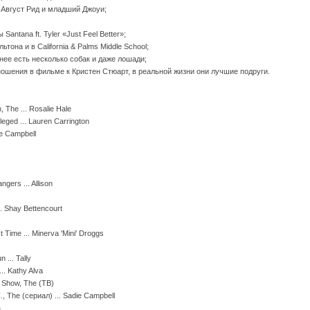
н Август Рид и младший Джоуи;
antana ft. Tyler «Just Feel Better»;
она и в Сalifornia & Palms Middle School;
 нее есть несколько собак и даже лошади;
ношения в фильме к Кристен Стюарт, в реальной жизни они лучшие подруги.
 The ... Rosalie Hale
eged ... Lauren Carrington
ie Campbell
gers ... Allison
. Shay Bettencourt
 Time ... Minerva 'Mini' Droggs
... Tally
.. Kathy Alva
n Show, The (ТВ)
, The (сериал) ... Sadie Campbell
a