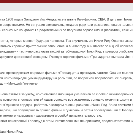
17 мая 1988 года в Западном Лос-Анджелесе в штате Калифорния, США. В детстве Ники
со сверстниками. Но ситуация изменилась, когда ее родители развелись, она осталась 
серьезные конфликты с родителями из-за пагубного образа жизни (наркотики, секс и 
енты, которые меняют будущее человека. Так случилось и с Никки Рид. Она познакоми
зались хорошие приятельские отношения, а в 2002 году они вместе за 6 дней написа
надцать» - частично рассказывающий автобиографию Никки Рид, в котором отображен
 девушки до взрослой женщины. Главную героиню фильма «Тринадцать» сыграла Ивэн 
ала претенденткам на роли в фильме «Тринадцать» проходить кастинг. Она и в мыслях 
ов найти подходящую кандидатуру на роль Эви, ее попросили попробовать ее сыграть,
аду - «Молодой Голливуд»
ова взяться за учебу, но съемочная площадка уже влекла ее к себе с неимоверной 
р позволил впоследствии ей сдать успешно все экзамены, успешно окончить школу и 
е «Одинокие сердца», работать в котором очень нравилось Никки Рид. За ее плечами
ый раз»), но популярность принес фильм «Сумерки», а затем последовавший «Новолун
им немного «вздорным» характером и особой привлекательностью.
 любит неискренний Голливуд с его многочисленными вечеринками, предпочитает филь
фии Никки Рид: