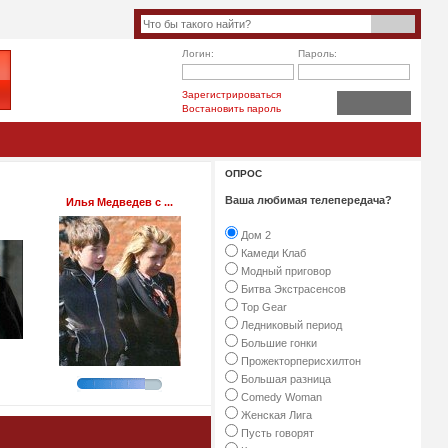
Логин:
Пароль:
Зарегистрироваться
Востановить пароль
ОПРОС
Ваша любимая телепередача?
Илья Медведев с ...
Дом 2
Камеди Клаб
Модный приговор
Битва Экстрасенсов
Top Gear
Ледниковый период
Большие гонки
Прожекторперисхилтон
Большая разница
Comedy Woman
Женская Лига
Пусть говорят