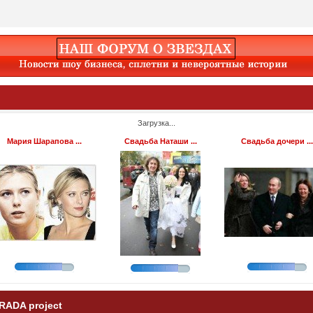
Загрузка...
Мария Шарапова ...
Свадьба Наташи ...
Свадьба дочери ...
RADA project