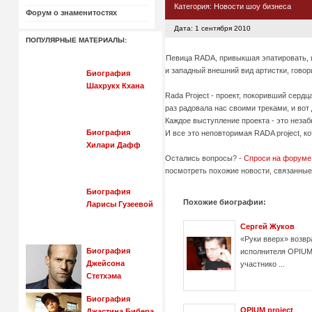
Категория:
Новости шоу бизнеса
Форум о знаменитостях
Дата: 1 сентября 2010
ПОПУЛЯРНЫЕ МАТЕРИАЛЫ:
Певица RADA, привыкшая эпатировать, и
и западный внешний вид артистки, говор
Биография
Шахрукх Кхана
Rada Project - проект, покоривший серд
раз радовала нас своими треками, и вот 
Каждое выступление проекта - это неза
Биография
И все это неповторимая RADA project, ко
Хилари Дафф
Остались вопросы? -
Спроси на форуме
посмотреть похожие новости, связанные 
Биография
Похожие биографии:
Ларисы Гузеевой
Сергей Жуков
«Руки вверх» возвр
Биография
исполнителя OPIUM
Джейсона
участнико ...
Стетхэма
Биография
OPIUM project
Джастина Бибера