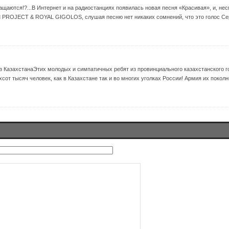
ащаются!?...В Интернет и на радиостанциях появилась новая песня «Красивая», и, не
PROJECT & ROYAL GIGOLOS, слушая песню нет никаких сомнений, что это голос Серг
 КазахстанаЭтих молодых и симпатичных ребят из провинциального казахстанского г
от тысяч человек, как в Казахстане так и во многих уголках России! Армия их поколнн