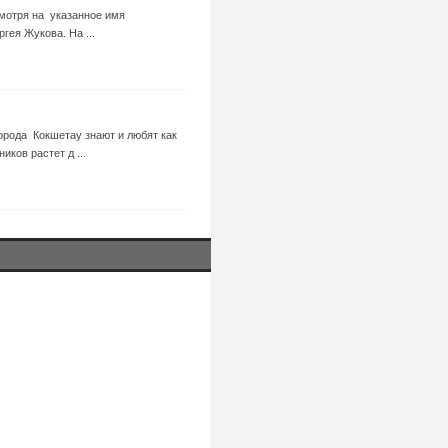
смотря на указанное имя
ея Жукова. На ...
орода Кокшетау знают и любят как
иков растет д ...