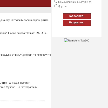
Семейная жизнь (дети и тп)
Другое
Голосовать
рдца слушателей биться в одном ритме,
Результаты
моим". После сингла "Точки", RADA не
воздуха от RADA project", то попробуйте
смотря на указанное имя
ргея Жукова. На фотографиях