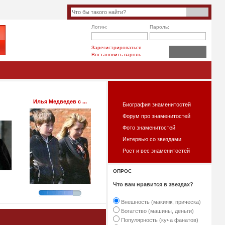
Логин:
Пароль:
Зарегистрироваться
Востановить пароль
ЧТО ЕСТЬ НА САЙТЕ?
Илья Медведев с ...
Биография знаменитостей
Форум про знаменитостей
Фото знаменитостей
Интервью со звездами
Рост и вес знаменитостей
ОПРОС
Что вам нравится в звездах?
Внешность (макияж, прическа)
Богатство (машины, деньги)
Популярность (куча фанатов)