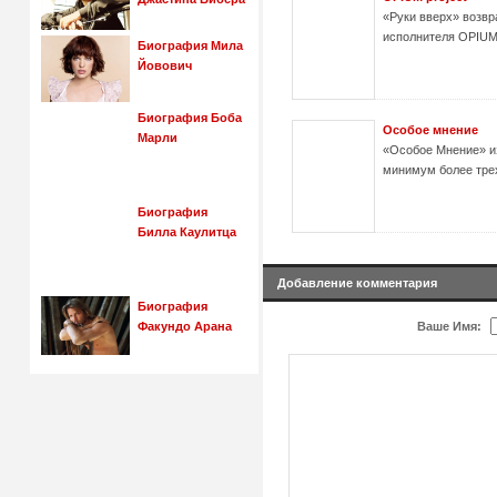
«Руки вверх» возвр
исполнителя OPIUM 
Биография Мила
Йовович
Биография Боба
Особое мнение
Марли
«Особое Мнение» из
минимум более трехс
Биография
Билла Каулитца
Добавление комментария
Биография
Факундо Арана
Ваше Имя: