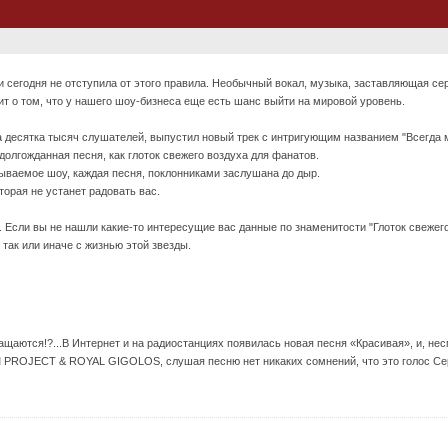
 сегодня не отступила от этого правила. Необычный вокал, музыка, заставляющая се
ит о том, что у нашего шоу-бизнеса еще есть шанс выйти на мировой уровень.
ца десятка тысяч слушателей, выпустил новый трек с интригующим названием "Всегда 
долгожданная песня, как глоток свежего воздуха для фанатов.
бываемое шоу, каждая песня, поклонниками заслушана до дыр.
торая не устанет радовать вас.
. Если вы не нашли какие-то интересущие вас данные по знаменитости "Глоток свежего 
так или иначе с жизнью этой звезды.
ащаются!?...В Интернет и на радиостанциях появилась новая песня «Красивая», и, не
 PROJECT & ROYAL GIGOLOS, слушая песню нет никаких сомнений, что это голос Се