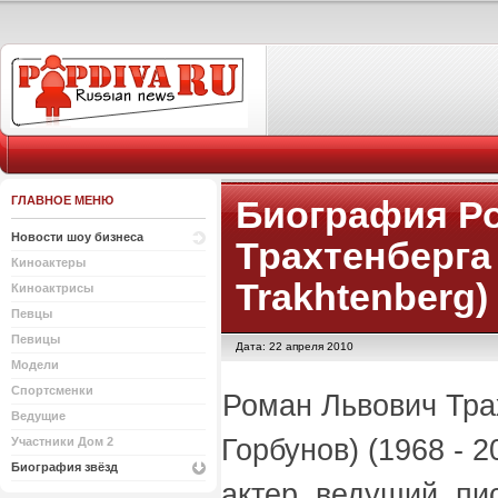
ГЛАВНОЕ МЕНЮ
Биография Р
Новости шоу бизнеса
Трахтенберга
Киноактеры
Trakhtenberg)
Киноактрисы
Певцы
Певицы
Дата: 22 апреля 2010
Модели
Спортсменки
Роман Львович Тра
Ведущие
Горбунов) (1968 - 
Участники Дом 2
Биография звёзд
актер, ведущий, пи