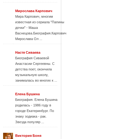
Мирослава Карпович
Мира Карпович, многим
известная из сериала "Папины
дочки" - Маша
Васнецова.Биография.Карпович
Мирослава Ол ...
Настя Cиваева
Биография Сиваевой
Анастасии Сергеевны. С
детства поет, окончила
музыкальную школу,
занималась во многих к ...
Елена Бушина
Биография. Елена Бушина
родилась - 1986 году в
городе Екатеринбург. По
знаку зодиака - рак.
Звезда популяр ...
Виктория Боня