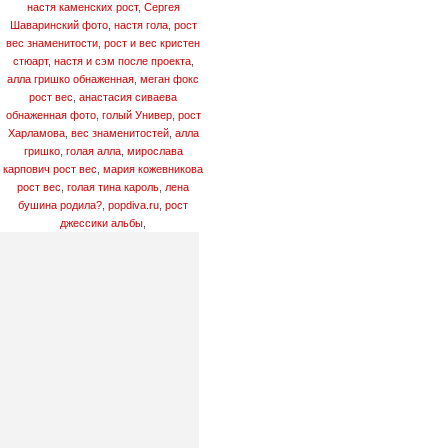
настя каменских рост
,
Сергея
Шаваринский фото
,
настя гола
,
рост
вес знаменитости
,
рост и вес кристен
стюарт
,
настя и сэм после проекта
,
алла гришко обнаженная
,
меган фокс
рост вес
,
анастасия сиваева
обнаженная фото
,
голый Универ
,
рост
Харламова
,
вeс знaмeнитостeй
,
алла
гришко
,
голая алла
,
мирослава
карпович рост вес
,
мария кожевникова
рост вес
,
голая тина кароль
,
лена
бушина родила?
,
popdiva.ru
,
рост
джессики альбы
,