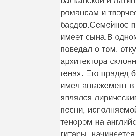
балканской и лати
романсам и творче
бардов.Семейное п
имеет сына.В одно
поведал о том, отк
архитектора склонн
генах. Его прадед 
имел ангажемент в
являлся лирически
песни, исполняемо
тенором на англий
гитары, начинается