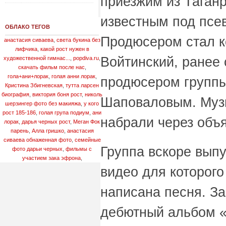
приезжим из Таган
известным под псе
ОБЛАКО ТЕГОВ
Продюсером стал к
анастасия сиваева
,
света букина без
лифчика
,
какой рост нужен в
Войтинский, ранее
художественной гимнас...
,
popdiva.ru
,
скачать фильм после нас
,
гола+ани+лорак
,
голая анни лорак
,
продюсером группы
Кристина Збигневская
,
тутта ларсен
биография
,
виктория боня рост
,
николь
Шаповаловым. Музы
шерзингер фото без макияжа
,
у кого
рост 185-186
,
голая група подиум
,
ани
набрали через объя
лорак
,
дарья черных рост
,
Меган Фок
парень
,
Алла гришко
,
анастасия
сиваева обнаженная фото
,
семейные
Группа вскоре выпу
фото дарьи черных
,
фильмы с
участием зака эфрона
,
видео для которого
написана песня. З
дебютный альбом «