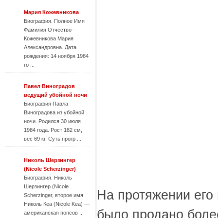
Мария Кожевникова
Биография. Полное Имя
Фамилия Отчество -
Кожевникова Мария
Александровна. Дата
рождения: 14 ноября 1984
го ...
Павел Виноградов
ведущий убойной ночи
Биография Павла
Виноградова из убойной
ночи. Родился 30 июля
1984 года. Рост 182 см,
вес 69 кг. Суть прогр ...
Николь Шерзингер
(Nicole Scherzinger)
Биография. Николь
Шерзингер (Nicole
На протяжении его 
Scherzinger, второе имя
Николь Кеа (Nicole Kea) —
было продано боле
американская попсов ...