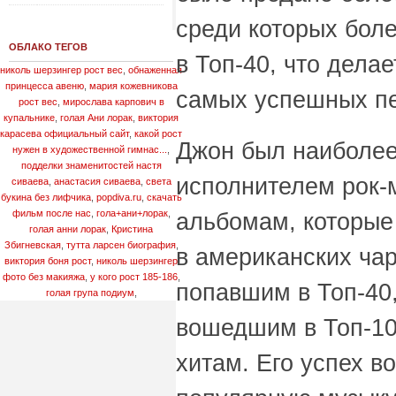
среди которых бол
ОБЛАКО ТЕГОВ
в Топ-40, что дела
николь шерзингер рост вес
,
обнаженная
принцесса авеню
,
мария кожевникова
самых успешных пе
рост вес
,
мирослава карпович в
купальнике
,
голая Ани лорак
,
виктория
карасева официальный сайт
,
какой рост
Джон был наиболе
нужен в художественной гимнас...
,
подделки знаменитостей настя
исполнителем рок-м
сиваева
,
анастасия сиваева
,
света
букина без лифчика
,
popdiva.ru
,
скачать
фильм после нас
,
гола+ани+лорак
,
альбомам, которые
голая анни лорак
,
Кристина
Збигневская
,
тутта ларсен биография
,
в американских чар
виктория боня рост
,
николь шерзингер
фото без макияжа
,
у кого рост 185-186
,
попавшим в Топ-40
голая група подиум
,
вошедшим в Топ-10
хитам. Его успех в