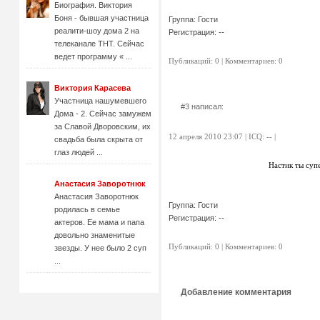
Биография. Виктория
Боня - бывшая участница
Группа: Гости
реалити-шоу дома 2 на
Регистрация: --
телеканале ТНТ. Сейчас
ведет программу « ...
Публикаций: 0 | Комментариев: 0
Виктория Карасева
Участница нашумевшего
#3 написал:
Дома - 2. Сейчас замужем
за Славой Дворовским, их
12 апреля 2010 23:07 | ICQ: -- |
свадьба была скрыта от
глаз людей ...
Настик ты суп
Анастасия Заворотнюк
Анастасия Заворотнюк
Группа: Гости
родилась в семье
Регистрация: --
актеров. Ее мама и папа
довольно знаменитые
Публикаций: 0 | Комментариев: 0
звезды. У нее было 2 суп
...
Добавление комментария