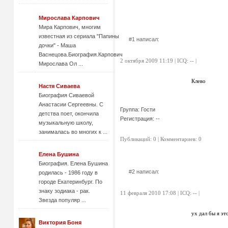
Мирослава Карпович
Мира Карпович, многим
известная из сериала "Папины
#1 написал:
дочки" - Маша
Васнецова.Биография.Карпович
2 октября 2009 11:19 | ICQ: -- |
Мирослава Ол ...
Клево
Настя Cиваева
Биография Сиваевой
Анастасии Сергеевны. С
Группа: Гости
детства поет, окончила
Регистрация: --
музыкальную школу,
занималась во многих к ...
Публикаций: 0 | Комментариев: 0
Елена Бушина
Биография. Елена Бушина
#2 написал:
родилась - 1986 году в
городе Екатеринбург. По
знаку зодиака - рак.
11 февраля 2010 17:08 | ICQ: -- |
Звезда популяр ...
ух дал бы я э
Виктория Боня