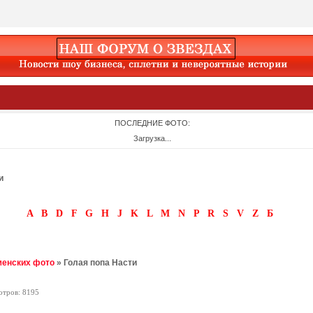
ПОСЛЕДНИЕ ФОТО:
Загрузка...
и
A
B
D
F
G
H
J
K
L
M
N
P
R
S
V
Z
Б
менских фото
» Голая попа Насти
отров: 8195