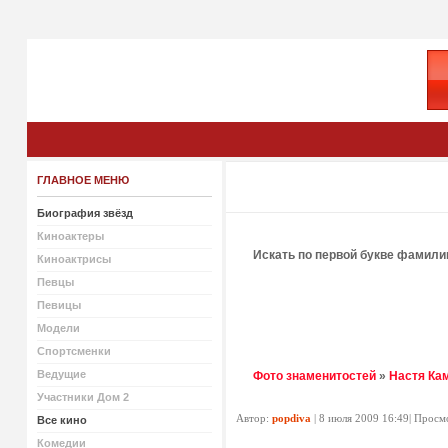
ГЛАВНОЕ МЕНЮ
Биография звёзд
Киноактеры
Искать по первой букве фамили
Киноактрисы
Певцы
Певицы
Модели
Спортсменки
Ведущие
Фото знаменитостей
»
Настя Ка
Участники Дом 2
Автор:
popdiva
| 8 июля 2009 16:49| Просм
Все кино
Комедии