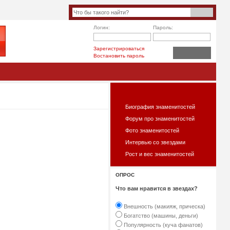
Логин:
Пароль:
Зарегистрироваться
Востановить пароль
ЧТО ЕСТЬ НА САЙТЕ?
Биография знаменитостей
Форум про знаменитостей
Фото знаменитостей
Интервью со звездами
Рост и вес знаменитостей
ОПРОС
Что вам нравится в звездах?
Внешность (макияж, прическа)
Богатство (машины, деньги)
Популярность (куча фанатов)