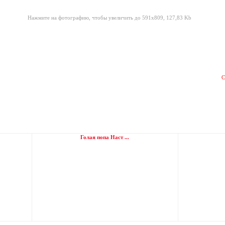
Нажмите на фотографию, чтобы увеличить до 591x809, 127,83 Kb
С
Голая попа Наст ...