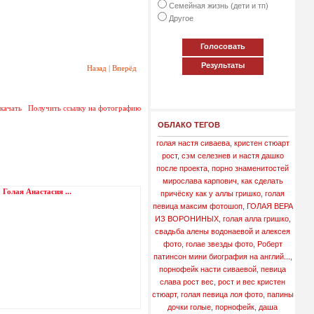
Семейная жизнь (дети и тп)
Другое
Голосовать
Результаты
Назад
|
Вперёд
качать
Получить ссылку на фотографию
ОБЛАКО ТЕГОВ
голая настя сиваева
,
кристен стюарт
рост
,
сэм селезнев и настя дашко
после проекта
,
порно знаменитостей
мирослава карпович
,
как сделать
Голая Анастасия ...
причёску как у аллы гришко
,
голая
певица максим фотошоп
,
ГОЛАЯ ВЕРА
ИЗ ВОРОНИНЫХ
,
голая алла гришко
,
свадьба алены водонаевой и алексея
фото
,
голае звезды фото
,
Роберт
патинсон мини биография на англий...
,
порнофейк насти сиваевой
,
певица
слава рост вес
,
рост и вес кристен
стюарт
,
голая певица лоя фото
,
папины
дочки голые
,
порнофейк
,
даша