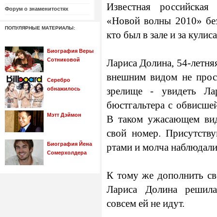
Известная российская
Форум о знаменитостях
«Новой волны 2010» без
ПОПУЛЯРНЫЕ МАТЕРИАЛЫ:
кто был в зале и за кулис
Биография Веры
Сотниковой
Лариса Долина, 54-летня
внешним видом не прост
Серебро
обнажилось
зрелище - увидеть Ла
бюстгальтера с обвисше
Мэтт Дэймон
В таком ужасающем вид
свой номер. Присутств
Биография Йена
ртами и молча наблюдали
Сомерхолдера
К тому же дополнить с
Лариса Долина решила
совсем ей не идут.