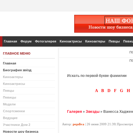
Главная
Форум
Фотогалерея
Киноактрисы
Киноактеры
Певцы
Певи
П
ГЛАВНОЕ МЕНЮ
П
Главная
Биография звёзд
Искать по первой букве фамилии
Киноактеры
Киноактрисы
A
B
D
F
G
H
Певцы
Певицы
Модели
Спортсменки
Галерея
»
Звезды
» Ванесса Хаджен
Ведущие
Автор:
popdiva
| 26 июня 2009 21:39| Просмотро
Участники Дом 2
Новости шоу бизнеса