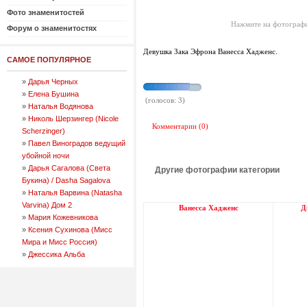
Фото знаменитостей
Нажмите на фотографи
Форум о знаменитостях
Девушка Зака Эфрона Ванесса Хадженс.
САМОЕ ПОПУЛЯРНОЕ
»
Дарья Черных
»
Елена Бушина
(голосов: 3)
»
Наталья Водянова
»
Николь Шерзингер (Nicole
Комментарии (0)
Scherzinger)
»
Павел Виноградов ведущий
убойной ночи
»
Дарья Сагалова (Света
Другие фотографии категории
Букина) / Dasha Sagalova
»
Наталья Варвина (Natasha
Varvina) Дом 2
Ванесса Хадженс
Д
»
Мария Кожевникова
»
Ксения Сухинова (Мисс
Мира и Мисс Россия)
»
Джессика Альба