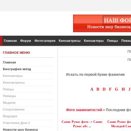
Главная
Форум
Фотогалерея
Киноактрисы
Киноактеры
Певцы
Певи
П
ГЛАВНОЕ МЕНЮ
П
Главная
Биография звёзд
Искать по первой букве фамилии
Киноактеры
Киноактрисы
A
B
D
F
G
H
J
Певцы
Певицы
Модели
Спортсменки
Фото знаменитостей
» Последние ф
Ведущие
Сакис Рувас фото
->
Сакис
Сакис Рувас фо
Участники Дом 2
Рувас абс ...
Молодой Сак
Новости шоу бизнеса