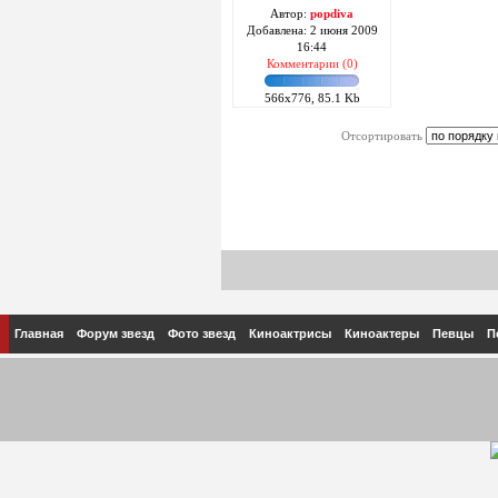
Автор:
popdiva
Добавлена: 2 июня 2009
16:44
Комментарии (0)
566x776, 85.1 Kb
Отсортировать
Главная
Форум звезд
Фото звезд
Киноактрисы
Киноактеры
Певцы
П