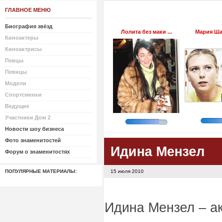
ГЛАВНОЕ МЕНЮ
Биография звёзд
Лолита без маки ...
Мария Шар
Киноактеры
Киноактрисы
Певцы
Певицы
Модели
Спортсменки
Ведущие
Участники Дом 2
Новости шоу бизнеса
Фото знаменитостей
Идина Мензел
Форум о знаменитостях
ПОПУЛЯРНЫЕ МАТЕРИАЛЫ:
15 июля 2010
Идина Мензел – ак