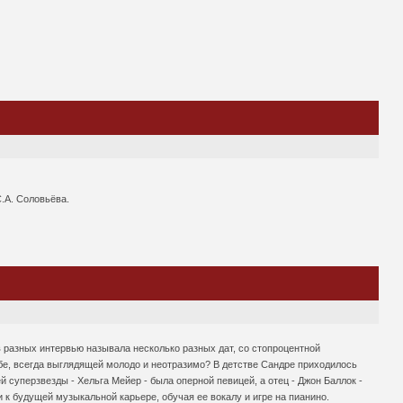
.А. Соловьёва.
 в разных интервью называла несколько разных дат, со стопроцентной
собе, всегда выглядящей молодо и неотразимо? В детстве Сандре приходилось
 суперзвезды - Хельга Мейер - была оперной певицей, а отец - Джон Баллок -
и к будущей музыкальной карьере, обучая ее вокалу и игре на пианино.