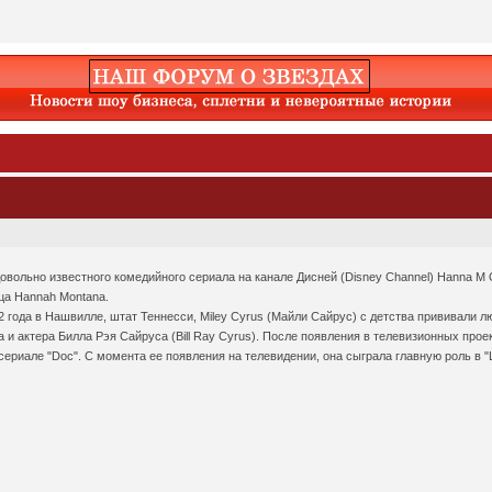
е довольно известного комедийного сериала на канале Дисней (Disney Channel) Hanna M
ца Hannah Montana.
 года в Нашвилле, штат Теннесси, Miley Cyrus (Майли Сайрус) с детства прививали 
а и актера Билла Рэя Сайруса (Bill Ray Cyrus). После появления в телевизионных про
сериале "Doc". С момента ее появления на телевидении, она сыграла главную роль в "L