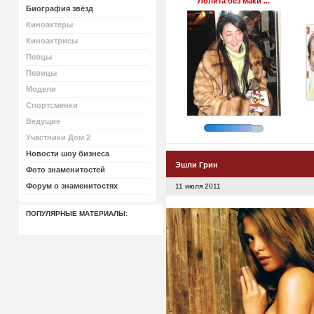
Лолита без маки ...
Биография звёзд
Киноактеры
Киноактрисы
Певцы
Певицы
Модели
Спортсменки
Ведущие
Участники Дом 2
Новости шоу бизнеса
Эшли Грин
Фото знаменитостей
Форум о знаменитостях
11 июля 2011
ПОПУЛЯРНЫЕ МАТЕРИАЛЫ: