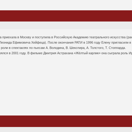
а приехала в Москву и поступила в Российскую Академию театрального искусства (ра
Леонида Ефимовича Хейфеца). После окончания РАТИ в 1996 году Елену пригласили в Т
 роли в спектаклях по пьесам А. Володина, В. Шекспира, А. Толстого, Т. Стоппарда.
оялся в 2001 году. В фильме Дмитрия Астрахана «Жёлтый карлик» она сыграла роль И