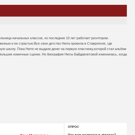
льница начальных классов, но последние 10 лет работает риэлтором.
изнью и ее страстью.Все свое детство Нюта провела в Ставрополе, где
ную школу. Пока Нюте не выдали денег на первую пластинку,которой стал альбом
небольшие комичные сценки. Но биография Нюты Байдавлетовой изменилась, когда
ОПРОС
Что вам нравится в звездах?