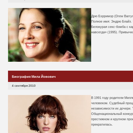
Дрю Бэрримор (Drew Barry
Полное имя: Эндрю Блайз. 
Белокурая секс-бомба с ка
навсегда» (1995). Привыч
Биография Мила Йовович
4 сентября 2010
В 1991 году родители Милл
человеком. Судебный проц
независимости их дочери. 
Общенациональный конкурс
престижном и крупном про
прекратилась.