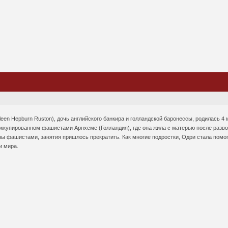
leen Hepburn Ruston), дочь английского банкира и голландской баронессы, родилась 4
ккупированном фашистами Арнхеме (Голландия), где она жила с матерью после развод
 фашистами, занятия пришлось прекратить. Как многие подростки, Одри стала помог
и мира.