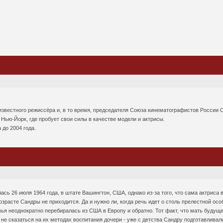
 известного режиссёра и, в то время, председателя Союза кинематографистов России С
Нью-Йорк, где пробует свои силы в качестве модели и актрисы.
 до 2004 года.
ась 26 июля 1964 года, в штате Вашингтон, США, однако из-за того, что сама актриса
озрасте Сандры не приходится. Да и нужно ли, когда речь идет о столь прелестной о
ья неоднократно перебиралась из США в Европу и обратно. Тот факт, что мать будущей
 не сказаться на их методах воспитания дочери - уже с детства Сандру подготавливал