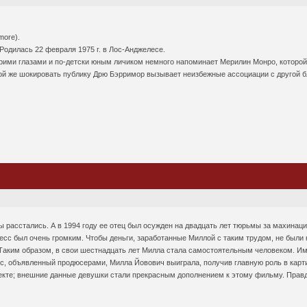
more).
Родилась 22 февраля 1975 г. в Лос-Анджелесе.
рими глазами и по-детски юным личиком немного напоминает Мерилин Монро, которой 
кой же шокировать публику Дрю Бэрримор вызывает неизбежные ассоциации с другой 
ы расстались. А в 1994 году ее отец был осужден на двадцать лет тюрьмы за махинац
есс был очень громким. Чтобы деньги, заработанные Миллой с таким трудом, не были
Таким образом, в свои шестнадцать лет Милла стала самостоятельным человеком. Име
, объявленный продюсерами, Милла Йовович выиграла, получив главную роль в карти
екте; внешние данные девушки стали прекрасным дополнением к этому фильму. Правда