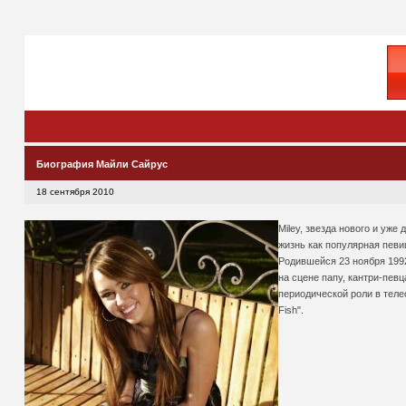
Биография Майли Сайрус
18 сентября 2010
Miley, звезда нового и уж
жизнь как популярная певи
Родившейся 23 ноября 1992
на сцене папу, кантри-певц
периодической роли в теле
Fish".