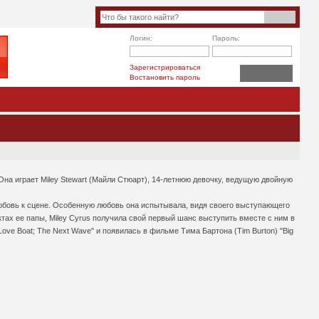
Логин:
Пароль:
Зарегистрироваться
Востановить пароль
 Она играет Miley Stewart (Майли Стюарт), 14-летнюю девочку, ведущую двойную
любовь к сцене. Особенную любовь она испытывала, видя своего выступающего
ектах ее папы, Miley Cyrus получила свой первый шанс выступить вместе с ним в
ove Boat; The Next Wave" и появилась в фильме Тима Бартона (Tim Burton) "Big