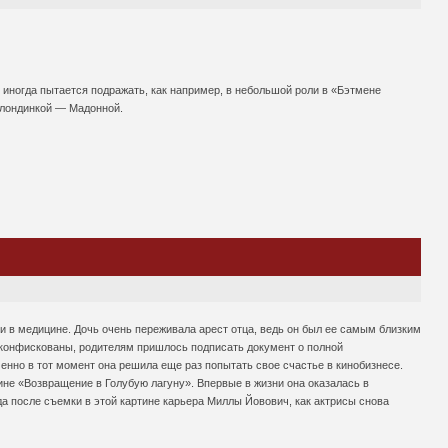
иногда пытается подражать, как например, в небольшой роли в «Бэтмене
блондинкой — Мадонной.
ии в медицине. Дочь очень переживала арест отца, ведь он был ее самым близким
 конфискованы, родителям пришлось подписать документ о полной
нно в тот момент она решила еще раз попытать свое счастье в кинобизнесе.
не «Возвращение в Голубую лагуну». Впервые в жизни она оказалась в
 после съемки в этой картине карьера Миллы Йовович, как актрисы снова