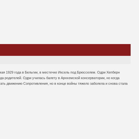
 мая 1929 года в Бельгии, в местечке Иксель под Брюсселем. Одри Хепберн
а родителей. Одри училась балету в Арнхемской консерватории, но когда
ать движению Сопротивления, но в конце войны тяжело заболела и снова стала