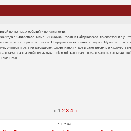
овой полна ярких событий и популярности.
992 года в Ставрополе. Мама - Анжелика Егоровна Байдавлетова, по образовнию учите
алась в ней с первых лет жизни. Неординарность пришла с годами. Музыка стала ее ж
у, училась играть на аккордеоне, фортепиано, гитаре и даже закончила художествен
ла и зажигала с мамой под музыку rock-n-roll, танцевала, пела и даже разыгрывала 
Tokio Hotel.
«
1
2
3
4
»
Загрузка...