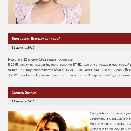
Биография Елены Кориковой
31 августа 2010
Родилась 12 апреля 1972 года в Тобольске.
В 1995 году окончила актёрское отделение ВГИКа, где она училась в мастерской
Летом 1998 года переезжает с семьёй (муж — Максим Осадчий и сын Арсений) в 
В 2001 году Елена Корикова принята в труппу театра "Современник", где работала
Сандра Баллок
19 августа 2010
Сандра Аннет Баллок родил
уверенностью говорить о в
много путешествовать, сем
учителем по вокалу, не мог