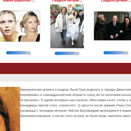
Мария Шарапова ...
Свадьба Наташи ...
Свадьба дочери ...
Американская актриса и модель Эшли Грин родилась в городке Джексонв
перебралась в семнадцатилетнем возрасте сразу же по окончании школы.
встречалась. В одном интервью она сказала: «Моя мама хочет, чтобы у 
менеджеры против этого. (смеется)». 11 августа после премии «Teen Ch
папарацци с молодым актером Чейсом Кроуфордом целующиеся в машине
прокомментировали, и после этого ни разу не были нигде замечены вмес