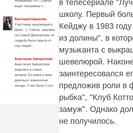
в телесериале "Лу
телеканале ТНТ. Сейчас
ведет программу « ...
школу. Первый бол
Виктория Карасева
Кейджу в 1983 год
Участница нашумевшего
Дома - 2. Сейчас замужем
за Славой Дворовским, их
из долины", в кото
свадьба была скрыта от
глаз людей ...
музыканта с выкра
Анастасия Заворотнюк
шевелюрой. Након
Анастасия Заворотнюк
родилась в семье
заинтересовался ег
актеров. Ее мама и папа
довольно знаменитые
предложив роли в 
звезды. У нее было 2 суп
...
рыбка", "Клуб Котт
замуж". Однако дол
не получилось.