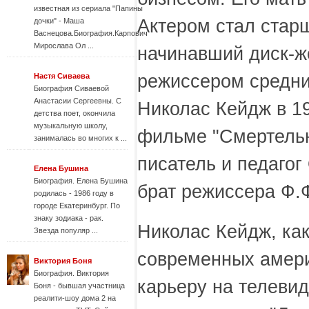
известная из сериала "Папины
Актером стал стар
дочки" - Маша
Васнецова.Биография.Карпович
Мирослава Ол ...
начинавший диск-ж
режиссером средни
Настя Cиваева
Биография Сиваевой
Анастасии Сергеевны. С
Николас Кейдж в 19
детства поет, окончила
музыкальную школу,
фильме "Смертельн
занималась во многих к ...
писатель и педагог
Елена Бушина
Биография. Елена Бушина
брат режиссера Ф.
родилась - 1986 году в
городе Екатеринбург. По
знаку зодиака - рак.
Николас Кейдж, ка
Звезда популяр ...
современных амери
Виктория Боня
Биография. Виктория
карьеру на телевид
Боня - бывшая участница
реалити-шоу дома 2 на