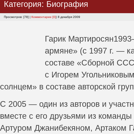
Категория:
Биография
Просмотров: [78] |
Комментарии [0]
| 8 декабря 2009
Гарик Мартиросян
1993
армяне» (с 1997 г. — к
составе «Сборной ССС
с Игорем Угольниковым
солнцем» в составе авторской гру
С 2005 — один из авторов и участ
вместе с его друзьями из команд
Артуром Джанибекяном, Артаком 