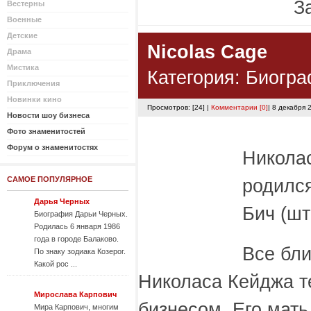
За
Вестерны
Военные
Детские
Niсolas Cage
Драма
Мистика
Категория:
Биогра
Приключения
Новинки кино
Просмотров: [24] |
Комментарии [0]
| 8 декабря 
Новости шоу бизнеса
Фото знаменитостей
Форум о знаменитостях
Никола
САМОЕ ПОПУЛЯРНОЕ
родился
Дарья Черных
Бич (шт
Биография Дарьи Черных.
Родилась 6 января 1986
года в городе Балаково.
Все бл
По знаку зодиака Козерог.
Какой рос ...
Николаса Кейджа т
Мирослава Карпович
бизнесом. Его мат
Мира Карпович, многим