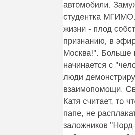
автомобили. Замуж
студентка МГИМО. 
жизни - плод собс
признанию, в эфи
Москва!". Больше 
начинается с "чел
люди демонстриру
взаимопомощи. Св
Катя считает, то ч
папе, не расплака
заложников "Норд-