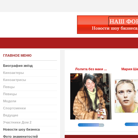
ГЛАВНОЕ МЕНЮ
Биография звёзд
Лолита без маки ...
Мария Шар
Киноактеры
Киноактрисы
Певцы
Певицы
Модели
Спортсменки
Ведущие
Участники Дом 2
Новости шоу бизнеса
Фото знаменитостей