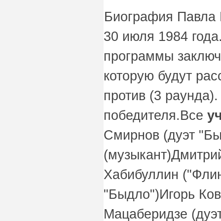
Биография Павла 
30 июля 1984 года.
программы заключа
которую будут рас
против (3 раунда)
победителя.Все
у
Смирнов (дуэт "Б
(музыкант)Дмитри
Хабибуллин ("Флин
"Быдло")Игорь Ков
Мацаберидзе (дуэт