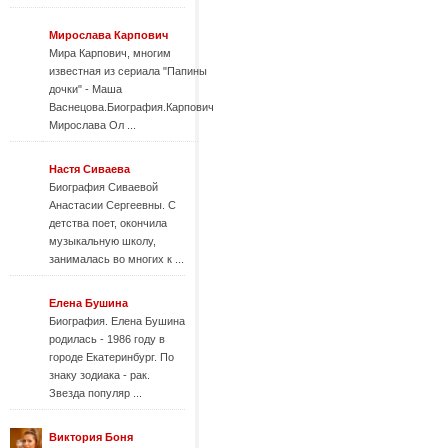
Мирослава Карпович
Мира Карпович, многим
известная из сериала "Папины
дочки" - Маша
Васнецова.Биография.Карпович
Мирослава Ол ...
Настя Cиваева
Биография Сиваевой
Анастасии Сергеевны. С
детства поет, окончила
музыкальную школу,
занималась во многих к ...
Елена Бушина
Биография. Елена Бушина
родилась - 1986 году в
городе Екатеринбург. По
знаку зодиака - рак.
Звезда популяр ...
Виктория Боня