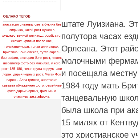
ОБЛАКО ТЕГОВ
штате Луизиана. Эт
анастасия сиваева
,
света букина без
лифчика
,
какой рост нужен в
полутора часах езд
художественной гимнас...
,
popdiva.ru
,
скачать фильм после нас
,
Орлеана. Этот рай
гола+ани+лорак
,
голая анни лорак
,
Кристина Збигневская
,
тутта ларсен
биография
,
виктория боня рост
,
николь
молочными фермами
шерзингер фото без макияжа
,
у кого
рост 185-186
,
голая група подиум
,
ани
и посещала местну
лорак
,
дарья черных рост
,
Меган Фок
парень
,
Алла гришко
,
анастасия
1984 году мать Бри
сиваева обнаженная фото
,
семейные
фото дарьи черных
,
фильмы с
танцевальную школ
участием зака эфрона
,
была школа при ак
15 милях от Кентв
это христианское у