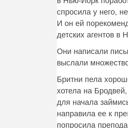
в Нью-Йорк порабо
спросила у него, не
И он ей порекомен
детских агентов в 
Они написали пись
выслали множество
Бритни пела хорош
хотела на Бродвей,
для начала займис
направила ее к пр
попросила препода