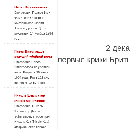
Мария Кожевникова
Биография. Полное Имя
Фамилия Отчество -
Кожевникова Мария
Александровна. Дата
рождения: 14 ноября 1984
го ...
2 дека
Павел Виноградов
ведущий убойной ночи
первые крики Брит
Биография Павла
Виноградова из убойной
ночи. Родился 30 июля
1984 года. Рост 182 см,
вес 69 кг. Суть прогр ...
Николь Шерзингер
(Nicole Scherzinger)
Биография. Николь
Шерзингер (Nicole
Scherzinger, второе имя
Николь Кеа (Nicole Kea) —
американская попсов ...