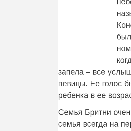
неб
наз
Кон
был
ном
ког
запела – все услы
певицы. Ее голос б
ребенка в ее возра
Семья Бритни очен
семья всегда на пе