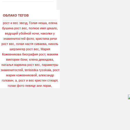
ОБЛАКО ТЕГОВ
рост и вес звезд
,
Голая нюша
,
елена
бушина рост вес
,
полное имя цекало
,
ведущий убойной ночи
,
наколки у
знаменитостей фото
,
кристина ричи
рост вес
,
голая настя сиваева
,
николь
шерзингер рост вес
,
Мария
Кожевникова биография рост
,
макияж
виктории бони
,
елена демидова
,
наталья варвина рост вес
,
параметры
знаменитостей
,
tenisistka rysskaia
,
рост
марии кожевниковой
,
александр
головин
,
a
,
рост и вес кристен стюарт
,
голае фото певице ани лорак
,