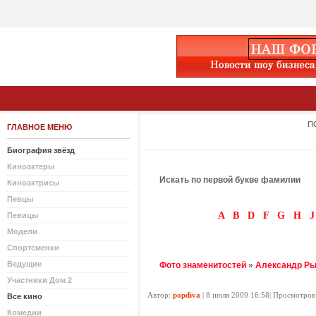
П
ГЛАВНОЕ МЕНЮ
Биография звёзд
Киноактеры
Искать по первой букве фамилии
Киноактрисы
Певцы
A
B
D
F
G
H
J
Певицы
Модели
Спортсменки
Ведущие
Фото знаменитостей
»
Александр Ры
Участники Дом 2
Автор:
popdiva
| 8 июля 2009 16:58| Просмотров
Все кино
Комедии