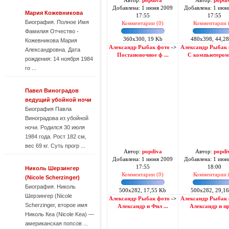
Автор:
popdiva
Автор:
popdi
Добавлена: 1 июня 2009
Добавлена: 1 июн
Мария Кожевникова
17:55
17:55
Биография. Полное Имя
Комментарии (0)
Комментарии 
Фамилия Отчество -
360x300, 19 Kb
480x398, 44,2
Кожевникова Мария
Александр Рыбак фото
->
Александр Рыбак
Александровна. Дата
Постановочное ф ...
С компьютером 
рождения: 14 ноября 1984
го ...
Павел Виноградов
ведущий убойной ночи
Биография Павла
Виноградова из убойной
ночи. Родился 30 июля
1984 года. Рост 182 см,
вес 69 кг. Суть прогр ...
Автор:
popdiva
Автор:
popdi
Добавлена: 1 июня 2009
Добавлена: 1 июн
17:55
18:00
Николь Шерзингер
Комментарии (0)
Комментарии 
(Nicole Scherzinger)
Биография. Николь
500x282, 17,55 Kb
500x282, 29,1
Шерзингер (Nicole
Александр Рыбак фото
->
Александр Рыбак
Scherzinger, второе имя
Александр и Фил ...
Александр и про
Николь Кеа (Nicole Kea) —
американская попсов ...