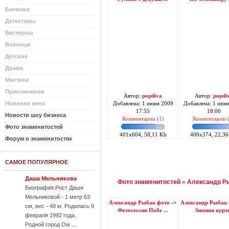
Боевики
Детективы
Вестерны
Военные
Детские
Драма
Мистика
Приключения
Автор:
popdiva
Автор:
popdi
Новинки кино
Добавлена: 1 июня 2009
Добавлена: 1 июн
17:55
18:00
Новости шоу бизнеса
Комментарии (1)
Комментарии 
Фото знаменитостей
401x604, 58,11 Kb
400x374, 22,36
Форум о знаменитостях
САМОЕ ПОПУЛЯРНОЕ
Даша Мельникова
Фото знаменитостей
»
Александр Р
Биография.Рост Даши
Мельниковой - 1 метр 63
Александр Рыбак фото
->
Александр Рыбак
см, вес - 49 кг. Родилась 9
Фотосессия Побе ...
Зимняя курт
февраля 1992 года.
Родной город Ом ...