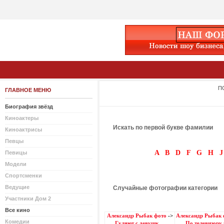
П
ГЛАВНОЕ МЕНЮ
Биография звёзд
Киноактеры
Искать по первой букве фамилии
Киноактрисы
Певцы
A
B
D
F
G
H
J
Певицы
Модели
Спортсменки
Ведущие
Случайные фотографии категории
Участники Дом 2
Все кино
Александр Рыбак фото
->
Александр Рыбак 
Комедии
Гуляют с девушк ...
По телевизору п