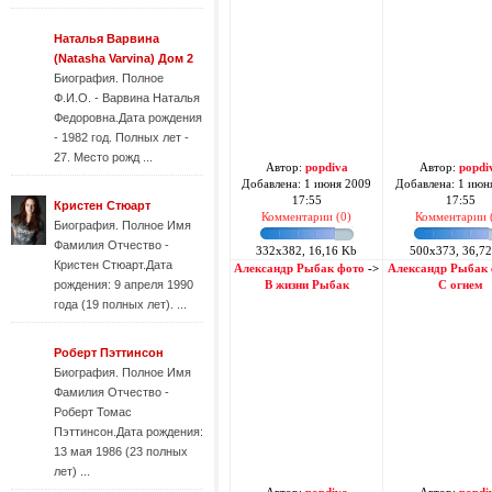
Наталья Варвина
(Natasha Varvina) Дом 2
Биография. Полное
Ф.И.О. - Варвина Наталья
Федоровна.Дата рождения
- 1982 год. Полных лет -
27. Место рожд ...
Автор:
popdiva
Автор:
popdi
Добавлена: 1 июня 2009
Добавлена: 1 июн
17:55
17:55
Кристен Стюарт
Комментарии (0)
Комментарии 
Биография. Полное Имя
Фамилия Отчество -
332x382, 16,16 Kb
500x373, 36,7
Кристен Стюарт.Дата
Александр Рыбак фото
->
Александр Рыбак
рождения: 9 апреля 1990
В жизни Рыбак
С огнем
года (19 полных лет). ...
Роберт Пэттинсон
Биография. Полное Имя
Фамилия Отчество -
Роберт Томас
Пэттинсон.Дата рождения:
13 мая 1986 (23 полных
лет) ...