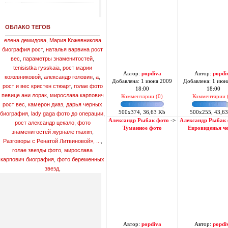
ОБЛАКО ТЕГОВ
елена демидова
,
Мария Кожевникова
биография рост
,
наталья варвина рост
вес
,
параметры знаменитостей
,
tenisistka rysskaia
,
рост марии
Автор:
popdiva
Автор:
popdi
кожевниковой
,
александр головин
,
a
,
Добавлена: 1 июня 2009
Добавлена: 1 июн
рост и вес кристен стюарт
,
голае фото
18:00
18:00
певице ани лорак
,
мирослава карпович
Комментарии (0)
Комментарии 
рост вес
,
камерон диаз
,
дарья черных
500x374, 36,63 Kb
500x255, 43,6
биография
,
lady gaga фото до операции
,
Александр Рыбак фото
->
Александр Рыбак
рост александр цекало
,
фото
Туманное фото
Евровиденья чем
знаменитостей журнале maxim
,
Разговоры с Ренатой Литвиновой», ...
,
голае звезды фото
,
мирослава
карпович биография
,
фото беременных
звезд
,
Автор:
popdiva
Автор:
popdi