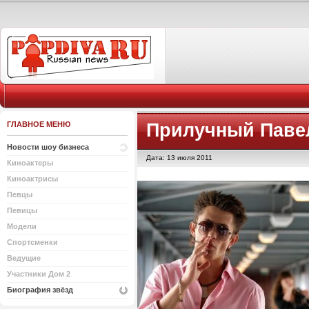
ГЛАВНОЕ МЕНЮ
Прилучный Паве
Новости шоу бизнеса
Дата: 13 июля 2011
Киноактеры
Киноактрисы
Певцы
Певицы
Модели
Спортсменки
Ведущие
Участники Дом 2
Биография звёзд