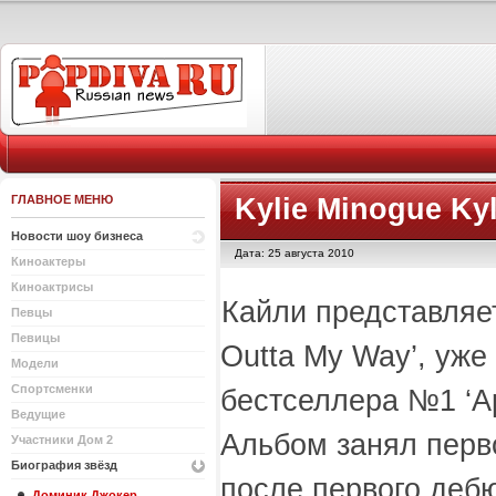
ГЛАВНОЕ МЕНЮ
Kylie Minogue Kyl
Новости шоу бизнеса
Дата: 25 августа 2010
Киноактеры
Киноактрисы
Кайли представляет
Певцы
Певицы
Outta My Way’, уже
Модели
Спортсменки
бестселлера №1 ‘Ap
Ведущие
Альбом занял перво
Участники Дом 2
Биография звёзд
после первого дебю
Доминик Джокер