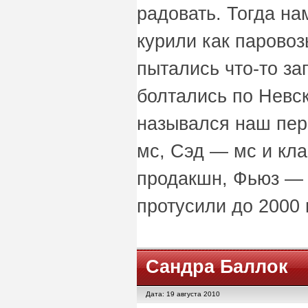
радовать. Тогда на
курили как парово
пытались что-то за
болтались по Невск
назывался наш пер
мс, Сэд — мс и кл
продакшн, Фьюз — d
протусили до 2000 
Сандра Баллок
Дата: 19 августа 2010