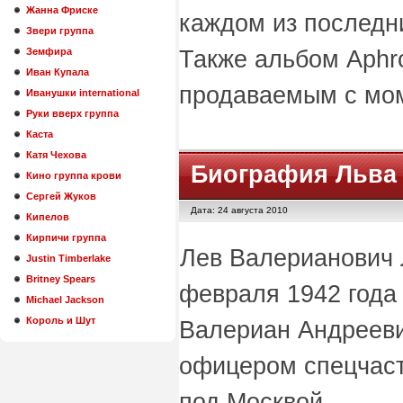
Жанна Фриске
каждом из последн
Звери группа
Земфира
Также альбом Aphr
Иван Купала
продаваемым с мом
Иванушки international
Руки вверх группа
Каста
Катя Чехова
Биография Льва
Кино группа крови
Сергей Жуков
Дата: 24 августа 2010
Кипелов
Кирпичи группа
Лев Валерианович 
Justin Timberlake
Britney Spears
февраля 1942 года
Michael Jackson
Король и Шут
Валериан Андрееви
офицером спецчаст
под Москвой.