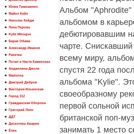
Юлия Тимошенко
Альбом "Aphrodite"
Майкл Кейн
альбомом в карьер
Николас Кейдж
Лена Перова
дебютировавшим на
Kylie Minogue
Барак Обама
чарте. Снискавший 
Александр Иванов
Ранетки
всему миру, альбо
Потап и Настя Каменских
спустя 22 года пос
Анджелина Джоли
Madonna
альбома "Kylie". Эт
Дмитрий Дибров
Виктория Ильинская
своеобразному рек
Город 312
Гражданская Оборона
первой сольной ис
Григорий Лепс
британской поп-му
ДДТ
Дискотека Авария
занимать 1 место 
Ёлка