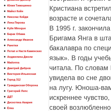
Юлия Тимошенко
Кристиана встрети
Майкл Кейн
возрасте и сочетала
Николас Кейдж
Лена Перова
В 1995 г. закончил
Kylie Minogue
Барак Обама
Бригама Янга в шта
Александр Иванов
Ранетки
бакалавра по спец
Потап и Настя Каменских
язык». В годы учеб
Анджелина Джоли
Madonna
читала. По словам 
Дмитрий Дибров
Виктория Ильинская
увидела во сне дв
Город 312
Гражданская Оборона
на лугу. Юноша-ва
Григорий Лепс
искреннее чувство,
ДДТ
Дискотека Авария
своей возлюбленно
Ёлка