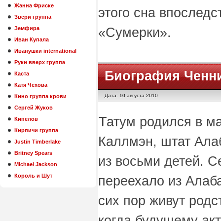
Жанна Фриске
этого сна впоследс
Звери группа
Земфира
«Сумерки».
Иван Купала
Иванушки international
Руки вверх группа
Биография Ченни
Каста
Катя Чехова
Дата: 10 августа 2010
Кино группа крови
Сергей Жуков
Татум родился в м
Кипелов
Кирпичи группа
Каллмэн, штат Ала
Justin Timberlake
Britney Spears
из восьми детей. 
Michael Jackson
Король и Шут
переехало из Алаб
сих пор живут родс
когда будущему акт