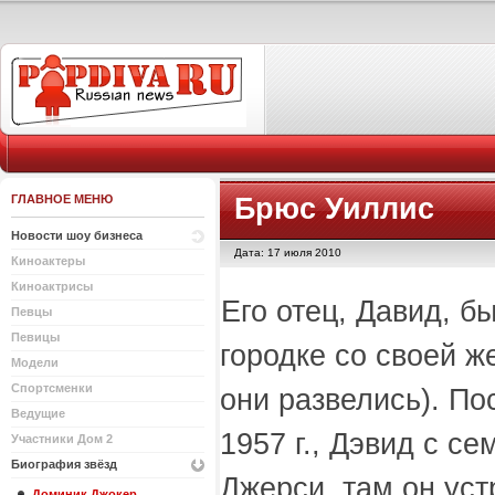
ГЛАВНОЕ МЕНЮ
Брюс Уиллис
Новости шоу бизнеса
Дата: 17 июля 2010
Киноактеры
Киноактрисы
Его отец, Давид, б
Певцы
Певицы
городке со своей ж
Модели
Спортсменки
они развелись). П
Ведущие
1957 г., Дэвид с с
Участники Дом 2
Биография звёзд
Джерси, там он уст
Доминик Джокер