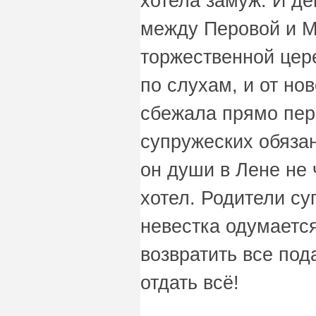
хотела замуж. И д
между Перовой и М
торжественной цер
по слухам, и от но
сбежала прямо пер
супружеских обязан
он души в Лене не 
хотел. Родители су
невестка одумается
возвратить все под
отдать всё!