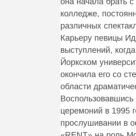
она начала брать с
колледже, постоянн
различных спектакл
Карьеру певицы Ид
выступлений, когда
Йоркском универси
окончила его со ст
области драматичес
Воспользовавшись 
церемоний в 1995 г
прослушивании в 
«RENT» на роль Мо