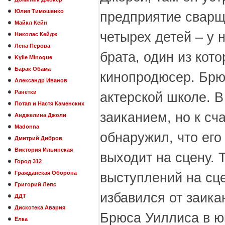
Юлия Тимошенко
предприятие сварщ
Майкл Кейн
четырех детей – у 
Николас Кейдж
Лена Перова
брата, один из кото
Kylie Minogue
Барак Обама
кинопродюсер. Брю
Александр Иванов
Ранетки
актерской школе. В
Потап и Настя Каменских
заиканием, но к сч
Анджелина Джоли
Madonna
обнаружил, что его
Дмитрий Дибров
Виктория Ильинская
выходит на сцену.
Город 312
Гражданская Оборона
выступлений на сц
Григорий Лепс
избавился от заик
ДДТ
Дискотека Авария
Брюса Уиллиса в ю
Ёлка