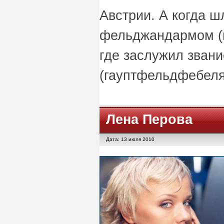
Австрии. А когда ш
фельджандармом (
где заслужил зван
(гауптфельдфебеля
Лена Перова
Дата: 13 июля 2010