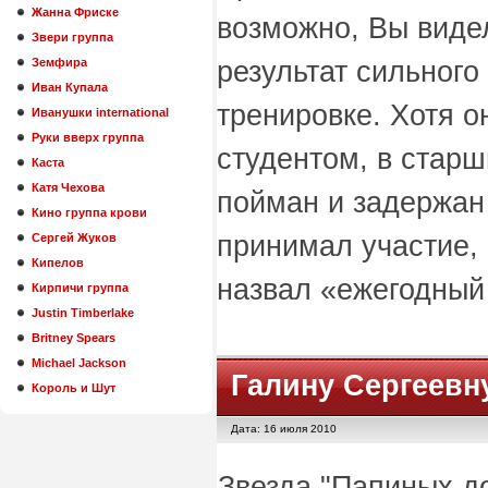
Жанна Фриске
возможно, Вы виде
Звери группа
Земфира
результат сильного
Иван Купала
тренировке. Хотя 
Иванушки international
Руки вверх группа
студентом, в старш
Каста
Катя Чехова
пойман и задержан 
Кино группа крови
принимал участие, 
Сергей Жуков
Кипелов
назвал «ежегодный 
Кирпичи группа
Justin Timberlake
Britney Spears
Michael Jackson
Галину Сергеевн
Король и Шут
Дата: 16 июля 2010
Звезда "Папиных д