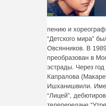
пению и хореограф
“Детского мира” бы
Овсянников. В 1989
преобразован в Мос
эстрады. Через год
Капралова (Макаре
Ишханишвили. Имен
“Лицей”, дебютиров
телепередаче “Утре