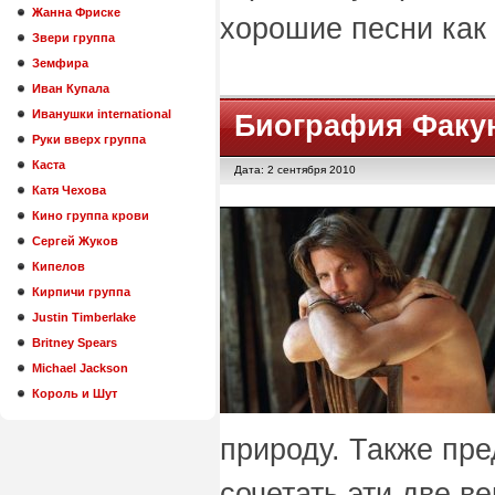
Жанна Фриске
хорошие песни как и
Звери группа
Земфира
Иван Купала
Иванушки international
Биография Факу
Руки вверх группа
Каста
Дата: 2 сентября 2010
Катя Чехова
Кино группа крови
Сергей Жуков
Кипелов
Кирпичи группа
Justin Timberlake
Britney Spears
Michael Jackson
Король и Шут
природу. Также пре
сочетать эти две ве