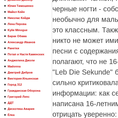
Юлия Тимошенко
черные ногти - со
Майкл Кейн
необычно для мальч
Николас Кейдж
Лена Перова
это классным. Такж
Kylie Minogue
Барак Обама
никто не может ими
Александр Иванов
Ранетки
песни с содержани
Потап и Настя Каменских
полагают, что не 16
Анджелина Джоли
Madonna
"Leb Die Sekunde"
Дмитрий Дибров
Виктория Ильинская
сильно критиковал
Город 312
Гражданская Оборона
информации: как с
Григорий Лепс
написана 16-летни
ДДТ
Дискотека Авария
отрицать уверенно:
Ёлка