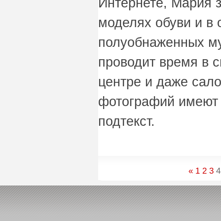
Интернете, Мария 
моделях обуви и в
полуобнаженных му
проводит время в с
центре и даже сал
фотографий имеют 
подтекст.
«
1
2
3
4