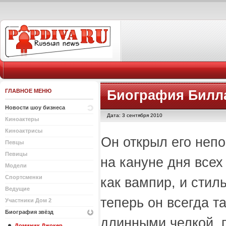
ГЛАВНОЕ МЕНЮ
Биография Билл
Новости шоу бизнеса
Дата: 3 сентября 2010
Киноактеры
Киноактрисы
Он открыл его неп
Певцы
Певицы
на кануне дня всех
Модели
Спортсменки
как вампир, и стил
Ведущие
теперь он всегда т
Участники Дом 2
Биография звёзд
длинными челкой, 
Доминик Джокер