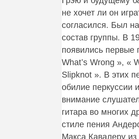
Грэю и будущему ба
не хочет ли он игра
согласился. Был н
состав группы. В 1
появились первые пя
What’s Wrong », « W
Slipknot ». В этих
обилие перкуссии и
внимание слушателя
гитара вo многих д
стиле пения Андер
Макса Кавалеру из 