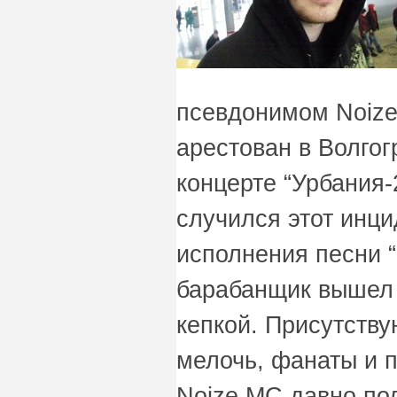
псевдонимом Noiz
арестован в Волгог
концерте “Урбания-
случился этот инци
исполнения песни “
барабанщик вышел 
кепкой. Присутств
мелочь, фанаты и 
Noize MC давно пол