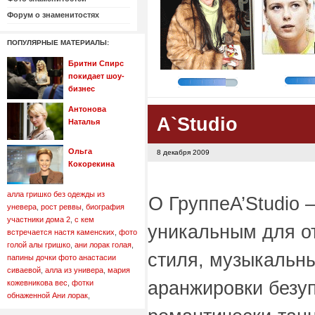
Форум о знаменитостях
ПОПУЛЯРНЫЕ МАТЕРИАЛЫ:
Бритни Спирс
покидает шоу-
бизнес
Антонова
A`Studio
Наталья
Ольга
8 декабря 2009
Кокорекина
алла гришко без одежды из
О Группе
A’Studio
уневера
,
рост реввы
,
биография
участники дома 2
,
с кем
уникальным для о
встречается настя каменских
,
фото
голой алы гришко
,
ани лорак голая
,
стиля, музыкальн
папины дочки фото анастасии
сиваевой
,
алла из универа
,
мария
аранжировки безуп
кожевникова вес
,
фотки
обнаженной Ани лорак
,