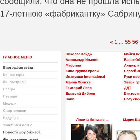
сообщили, что она не прошла испы
17-летнюю «фабрикантку» Сабрину
«
1
...
55
56
Николас Кейдж
Майкл К
ГЛАВНОЕ МЕНЮ
Александр Иванов
Барак О
Madonna
Анджели
Биография звёзд
Кино группа крови
Сергей 
Киноактеры
Иванушки international
Руки вве
Киноактрисы
Жанна Фриске
Звери гр
Григорий Лепс
ДДТ
Певцы
Дмитрий Дибров
Виктори
Певицы
Наив
Ногу све
Модели
Спортсменки
Ведущие
Лолита без маки ...
Мария Шар
Участники Дом 2
Новости шоу бизнеса
Фото знаменитостей