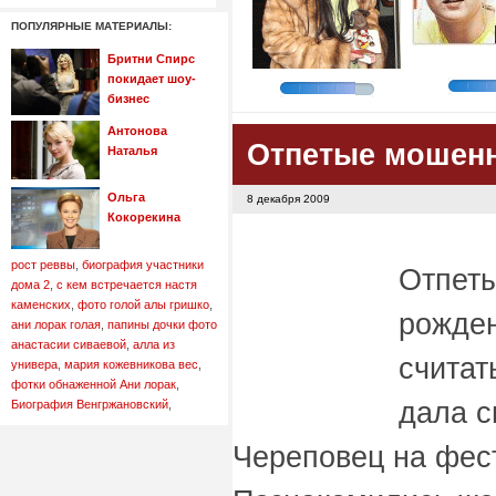
ПОПУЛЯРНЫЕ МАТЕРИАЛЫ:
Бритни Спирс
покидает шоу-
бизнес
Антонова
Отпетые мошен
Наталья
Ольга
8 декабря 2009
Кокорекина
рост реввы
,
биография участники
Отпет
дома 2
,
с кем встречается настя
каменских
,
фото голой алы гришко
,
рожден
ани лорак голая
,
папины дочки фото
анастасии сиваевой
,
алла из
считат
универа
,
мария кожевникова вес
,
фотки обнаженной Ани лорак
,
дала с
Биография Венгржановский
,
Череповец на фес