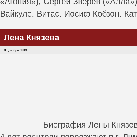
«Агония»), Сергей Зверев («Алла»
Вайкуле, Витас, Иосиф Кобзон, Кат
Лена Князева
8 декабря 2009
Биография Лены Князево
4 лет родители переезжают в г. Ди