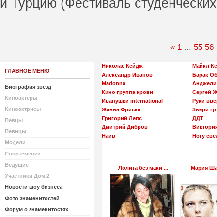
и Турцию (Фестиваль студенческих 
«
1
...
55
56
Николас Кейдж
Майкл К
ГЛАВНОЕ МЕНЮ
Александр Иванов
Барак О
Madonna
Анджели
Биография звёзд
Кино группа крови
Сергей 
Киноактеры
Иванушки international
Руки вве
Киноактрисы
Жанна Фриске
Звери гр
Григорий Лепс
ДДТ
Певцы
Дмитрий Дибров
Виктори
Певицы
Наив
Ногу све
Модели
Спортсменки
Ведущие
Лолита без маки ...
Мария Шар
Участники Дом 2
Новости шоу бизнеса
Фото знаменитостей
Форум о знаменитостях